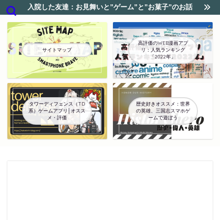
入院した友達：お見舞いと”ゲーム”と”お菓子”のお話
高評価のWEB漫画アプ
サイトマップ
リ：人気ランキング
「2022年」
タワーディフェンス（TD
歴史好きオススメ：世界
系）ゲームアプリ│オスス
の英雄、三国志スマホゲ
メ・評価
ームで遊ぼう