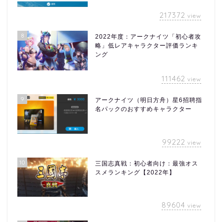
217372
view
8
2022年度：アークナイツ「初心者攻
略」低レアキャラクター評価ランキ
ング
111462
view
9
アークナイツ（明日方舟）星6招聘指
名パックのおすすめキャラクター
99222
view
10
三国志真戦：初心者向け：最強オス
スメランキング【2022年】
89604
view