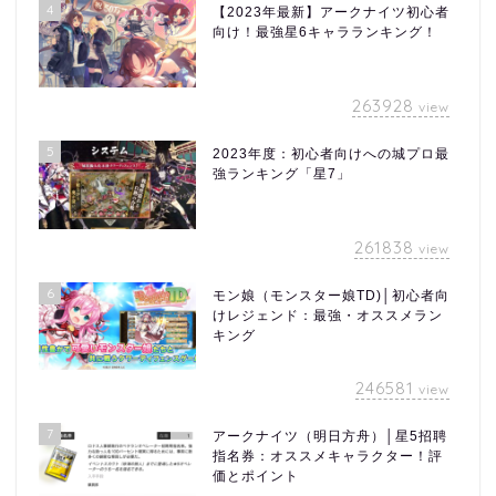
4
【2023年最新】アークナイツ初心者
向け！最強星6キャラランキング！
263928
view
5
2023年度：初心者向けへの城プロ最
強ランキング「星7」
261838
view
6
モン娘（モンスター娘TD)│初心者向
けレジェンド：最強・オススメラン
キング
246581
view
7
アークナイツ（明日方舟）│星5招聘
指名券：オススメキャラクター！評
価とポイント