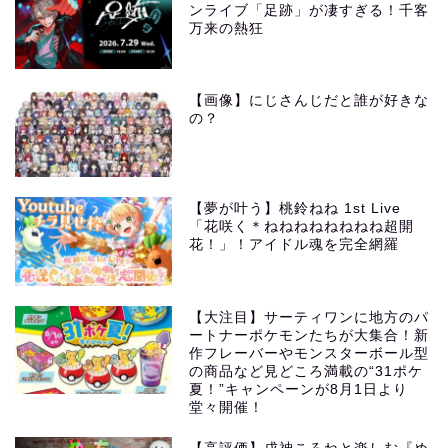
ンライブ「足跡」が凄すぎる！千客
万来の熱狂
【画像】にじさんじだと誰が好きな
の？
【夢が叶う】桃鈴ねね 1st Live
「花咲く＊ねねねねねねねね超開
花！」！アイドル魂を完全網羅
【大注目】サーティワンに地方のパ
ートナーポケモンたちが大集合！新
作フレーバーやモンスターボール型
の商品など見どころ満載の“31ポケ
夏！”キャンペーンが8月1日より
堂々開催！