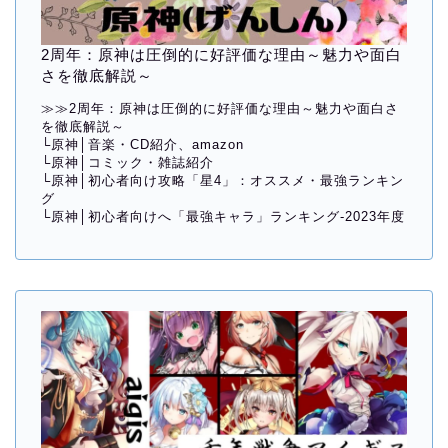
2周年：原神は圧倒的に好評価な理由～魅力や面白
さを徹底解説～
≫≫
2周年：原神は圧倒的に好評価な理由～魅力や面白さ
を徹底解説～
└
原神│音楽・CD紹介、amazon
└
原神│コミック・雑誌紹介
└
原神│初心者向け攻略「星4」：オススメ・最強ランキン
グ
└
原神│初心者向けへ「最強キャラ」ランキング-2023年度