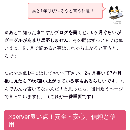
あと1年は頑張ろうと言う決意！
ねこ吉
※あとで知った事ですがブ
ログを書くと、6ヶ月ぐらいが
グーグルがあまり反応しません
、その間はずっとＰＶは低
いまま、6ヶ月で辞めると実はこれから上がると言うとこ
ろです
なので最低1年にはしておいて下さい、
2ヶ月書いて7か月
後に見たらPVが凄い上がっている事もあるらしいです
、な
んでみんな書いてないんだ！と思ったら、後日違うページ
で言っていますね。
（これが一番重要です）
Xserver良い点！安全・安心、信頼と信
用