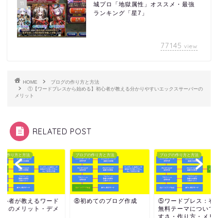
11
城プロ「地獄属性」オススメ・最強
ランキング「星7」
77145
view
HOME
ブログの作り方と方法
①【ワードプレスから始める】初心者が教える分かりやすいエックスサーバーの
メリット
RELATED POST
グの作り方と方法
ブログの作り方と方法
ブログの作り方と方法
初めてのブログ作成
⑤ワードプレス：有料・
③初心者が教えるワ
無料テーマについて/見や
プレスのメリット・
すさ・作り方・メリッ...
リット