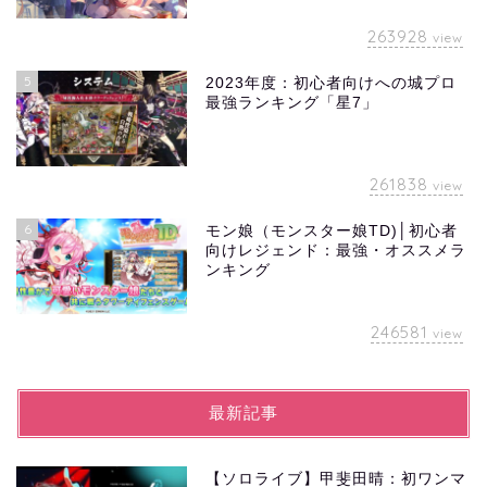
263928
view
5
2023年度：初心者向けへの城プロ
最強ランキング「星7」
261838
view
6
モン娘（モンスター娘TD)│初心者
向けレジェンド：最強・オススメラ
ンキング
246581
view
最新記事
【ソロライブ】甲斐田晴：初ワンマ