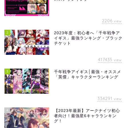
2206
view
2
2023年度：初心者へ「千年戦争ア
イギス」最強ランキング・ブラック
チケット
417435
view
3
千年戦争アイギス│最強・オススメ
「英傑」キャラクターランキング
334291
view
4
【2023年最新】アークナイツ初心
者向け！最強星6キャラランキン
グ！