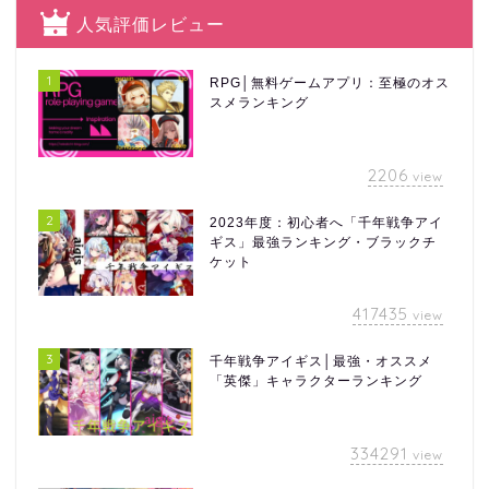
人気評価レビュー
1
RPG│無料ゲームアプリ：至極のオス
スメランキング
2206
view
2
2023年度：初心者へ「千年戦争アイ
ギス」最強ランキング・ブラックチ
ケット
417435
view
3
千年戦争アイギス│最強・オススメ
「英傑」キャラクターランキング
334291
view