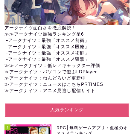
アークナイツ面白さを徹底解説！
≫≫
アークナイツ最強ランキング星6
└
アークナイツ：最強「オススメ前衛」
└
アークナイツ：最強「オススメ医療」
└
アークナイツ：最強「オススメ術師」
└
アークナイツ：最強「オススメ狙撃」
≫≫
アークナイツ：低レアキャラクター評価
≫アークナイツ：パソコンで遊ぶLDPlayer
≫
アークナイツ：ねんどろいど更新中
≫
アークナイツ：ニュースはこちらPRTIMES
≫
アークナイツ：アニメ見逃し配信サイト
人気ランキング
1
RPG│無料ゲームアプリ：至極のオ
ススメランキング