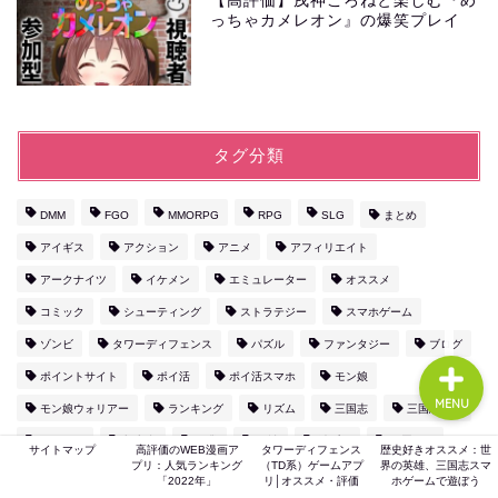
【高評価】戌神ころねと楽しむ『め
っちゃカメレオン』の爆笑プレイ
ホーム
ゲーム評価
タグ分類
ガジェット
DMM
FGO
MMORPG
RPG
SLG
まとめ
アイギス
アクション
アニメ
アフィリエイト
comic
アークナイツ
イケメン
エミュレーター
オススメ
コミック
シューティング
ストラテジー
スマホゲーム
ゾンビ
タワーディフェンス
パズル
ファンタジー
ブログ
ポイントサイト
ポイ活
ポイ活スマホ
モン娘
MENU
モン娘ウォリアー
ランキング
リズム
三国志
三国志真戦
乙女ゲー
初心者
副業
原神
城プロ
放置ゲー
サイトマップ
高評価のWEB漫画ア
タワーディフェンス
歴史好きオススメ：世
プリ：人気ランキング
（TD系）ゲームアプ
界の英雄、三国志スマ
最強
格闘
歴史
漫画
猫
稼ぐ
音楽
「2022年」
リ│オススメ・評価
ホゲームで遊ぼう