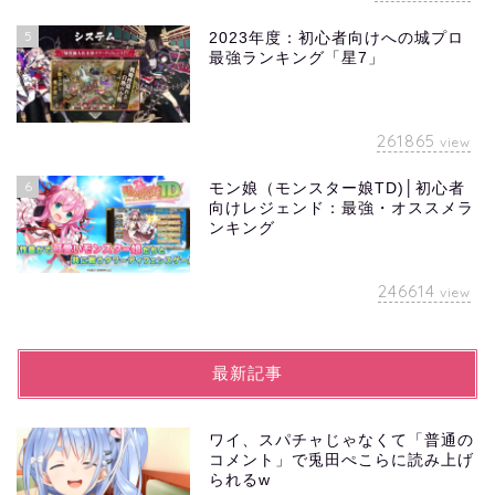
5
2023年度：初心者向けへの城プロ
最強ランキング「星7」
261865
view
6
モン娘（モンスター娘TD)│初心者
向けレジェンド：最強・オススメラ
ンキング
246614
view
最新記事
ワイ、スパチャじゃなくて「普通の
コメント」で兎田ぺこらに読み上げ
られるw