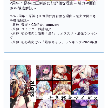
2周年：原神は圧倒的に好評価な理由～魅力や面白
さを徹底解説～
≫≫
2周年：原神は圧倒的に好評価な理由～魅力や面白さ
を徹底解説～
└
原神│音楽・CD紹介、amazon
└
原神│コミック・雑誌紹介
└
原神│初心者向け攻略「星4」：オススメ・最強ランキン
グ
└
原神│初心者向けへ「最強キャラ」ランキング-2023年度