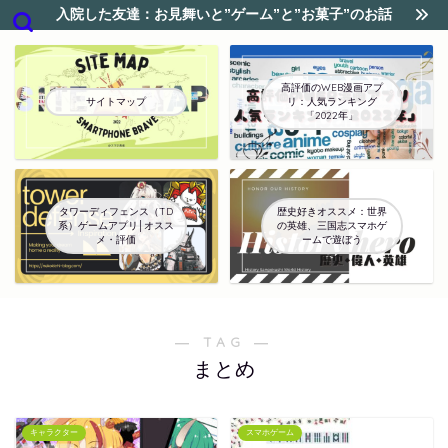
入院した友達：お見舞いと”ゲーム”と”お菓子”のお話
高評価のWEB漫画アプ
サイトマップ
リ：人気ランキング
「2022年」
タワーディフェンス（TD
歴史好きオススメ：世界
系）ゲームアプリ│オスス
の英雄、三国志スマホゲ
メ・評価
ームで遊ぼう
― TAG ―
まとめ
キャラクター
スマホゲーム