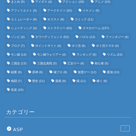
まとめ
(5)
アイギス
(4)
アクション
(28)
アニメ
(10)
アフィリエイト
(5)
アークナイツ
(20)
イケメン
(5)
エミュレーター
(8)
オススメ
(9)
コミック
(11)
シューティング
(4)
ストラテジー
(63)
スマホゲーム
(157)
ゾンビ
(4)
タワーディフェンス
(52)
パズル
(13)
ファンタジー
(4)
ブログ
(7)
ポイントサイト
(4)
ポイ活
(8)
ポイ活スマホ
(4)
モン娘
(14)
モン娘ウォリアー
(4)
ランキング
(6)
リズム
(23)
三国志
(13)
三国志真戦
(5)
乙女ゲー
(6)
初心者
(5)
副業
(6)
原神
(6)
城プロ
(9)
放置ゲー
(12)
最強
(10)
格闘
(7)
歴史
(21)
漫画
(9)
猫
(11)
稼ぐ
(6)
音楽
(20)
カテゴリー
7
ASP