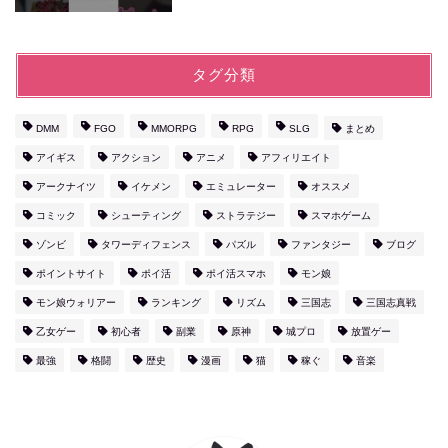
タグ分類
DMM
FGO
MMORPG
RPG
SLG
まとめ
アイギス
アクション
アニメ
アフィリエイト
アークナイツ
イケメン
エミュレーター
オススメ
コミック
シューティング
ストラテジー
スマホゲーム
ゾンビ
タワーディフェンス
パズル
ファンタジー
ブログ
ポイントサイト
ポイ活
ポイ活スマホ
モン娘
モン娘ウォリアー
ランキング
リズム
三国志
三国志真戦
乙女ゲー
初心者
副業
原神
城プロ
放置ゲー
最強
格闘
歴史
漫画
猫
稼ぐ
音楽