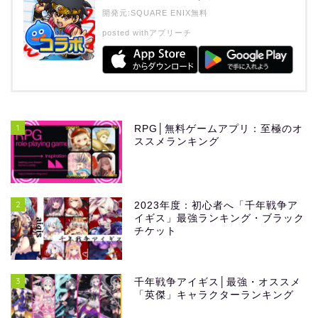
開発元:
SQUARE ENIX
無料
posted with
アプリーチ
1
RPG│無料ゲームアプリ：至極のオ
ススメランキング
2
2023年度：初心者へ「千年戦争ア
イギス」最強ランキング・ブラック
チケット
3
千年戦争アイギス│最強・オススメ
「英傑」キャラクターランキング