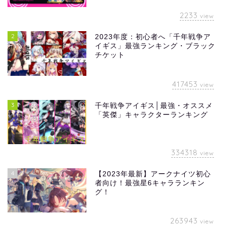
2233
view
2
2023年度：初心者へ「千年戦争ア
イギス」最強ランキング・ブラック
チケット
417453
view
3
千年戦争アイギス│最強・オススメ
「英傑」キャラクターランキング
334318
view
4
【2023年最新】アークナイツ初心
者向け！最強星6キャラランキン
グ！
263943
view