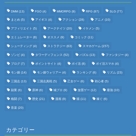
DMM
(13)
FGO
(4)
MMORPG
(9)
RPG
(87)
SLG
(77)
まとめ
(5)
アイギス
(4)
アクション
(28)
アニメ
(10)
アフィリエイト
(5)
アークナイツ
(20)
イケメン
(5)
エミュレーター
(8)
オススメ
(9)
コミック
(11)
シューティング
(4)
ストラテジー
(63)
スマホゲーム
(157)
ゾンビ
(4)
タワーディフェンス
(52)
パズル
(13)
ファンタジー
(4)
ブログ
(7)
ポイントサイト
(4)
ポイ活
(8)
ポイ活スマホ
(4)
モン娘
(14)
モン娘ウォリアー
(4)
ランキング
(6)
リズム
(23)
三国志
(13)
三国志真戦
(5)
乙女ゲー
(6)
初心者
(5)
副業
(6)
原神
(6)
城プロ
(9)
放置ゲー
(12)
最強
(10)
格闘
(7)
歴史
(21)
漫画
(9)
猫
(11)
稼ぐ
(6)
音楽
(20)
カテゴリー