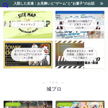
入院した友達：お見舞いと”ゲーム”と”お菓子”のお話
高評価のWEB漫画アプ
サイトマップ
リ：人気ランキング
「2022年」
タワーディフェンス（TD
歴史好きオススメ：世界
系）ゲームアプリ│オスス
の英雄、三国志スマホゲ
メ・評価
ームで遊ぼう
― TAG ―
城プロ
スマホゲーム
スマホゲーム