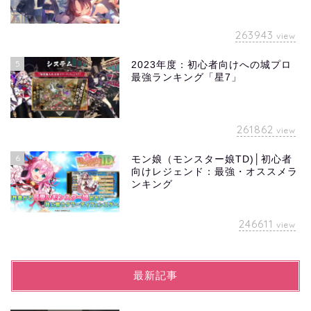
263943
view
5
2023年度：初心者向けへの城プロ
最強ランキング「星7」
261862
view
6
モン娘（モンスター娘TD)│初心者
向けレジェンド：最強・オススメラ
ンキング
246611
view
最新記事