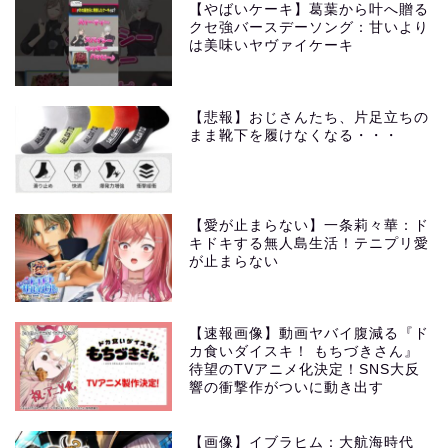
【やばいケーキ】葛葉から叶へ贈る
クセ強バースデーソング：甘いより
は美味いヤヴァイケーキ
【悲報】おじさんたち、片足立ちの
まま靴下を履けなくなる・・・
【愛が止まらない】一条莉々華：ド
キドキする無人島生活！テニプリ愛
が止まらない
【速報画像】動画ヤバイ腹減る『ド
カ食いダイスキ！ もちづきさん』
待望のTVアニメ化決定！SNS大反
響の衝撃作がついに動き出す
【画像】イブラヒム：大航海時代