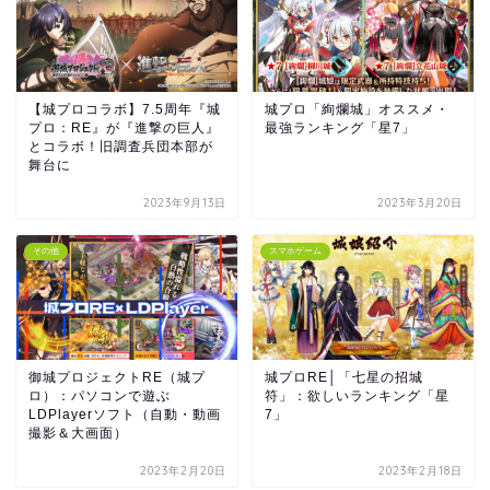
【城プロコラボ】7.5周年『城
城プロ「絢爛城」オススメ・
プロ：RE』が『進撃の巨人』
最強ランキング「星7」
とコラボ！旧調査兵団本部が
舞台に
2023年9月13日
2023年3月20日
その他
スマホゲーム
御城プロジェクトRE（城プ
城プロRE│「七星の招城
ロ）：パソコンで遊ぶ
符」：欲しいランキング「星
LDPlayerソフト（自動・動画
7」
撮影＆大画面）
2023年2月20日
2023年2月18日