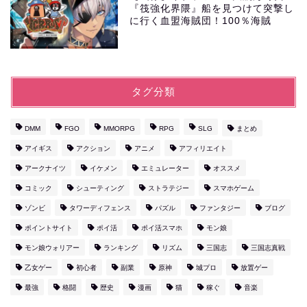
『筏強化界隈』船を見つけて突撃し
に行く血盟海賊団！100％海賊
タグ分類
DMM
FGO
MMORPG
RPG
SLG
まとめ
アイギス
アクション
アニメ
アフィリエイト
アークナイツ
イケメン
エミュレーター
オススメ
コミック
シューティング
ストラテジー
スマホゲーム
ゾンビ
タワーディフェンス
パズル
ファンタジー
ブログ
ポイントサイト
ポイ活
ポイ活スマホ
モン娘
モン娘ウォリアー
ランキング
リズム
三国志
三国志真戦
乙女ゲー
初心者
副業
原神
城プロ
放置ゲー
最強
格闘
歴史
漫画
猫
稼ぐ
音楽