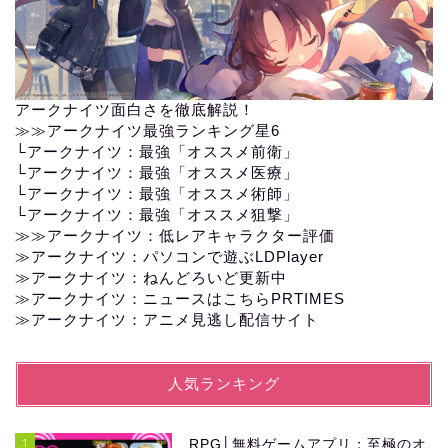
アークナイツ面白さを徹底解説！
≫≫
アークナイツ最強ランキング星6
└
アークナイツ：最強「オススメ前衛」
└
アークナイツ：最強「オススメ医療」
└
アークナイツ：最強「オススメ術師」
└
アークナイツ：最強「オススメ狙撃」
≫≫
アークナイツ：低レアキャラクター評価
≫アークナイツ：パソコンで遊ぶLDPlayer
≫
アークナイツ：ねんどろいど更新中
≫
アークナイツ：ニュースはこちらPRTIMES
≫
アークナイツ：アニメ見逃し配信サイト
人気ランキング
1
RPG│無料ゲームアプリ：至極のオ