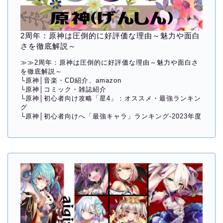
2周年：原神は圧倒的に好評価な理由～魅力や面白
さを徹底解説～
≫≫
2周年：原神は圧倒的に好評価な理由～魅力や面白さ
を徹底解説～
└
原神│音楽・CD紹介、amazon
└
原神│コミック・雑誌紹介
└
原神│初心者向け攻略「星4」：オススメ・最強ランキン
グ
└
原神│初心者向けへ「最強キャラ」ランキング-2023年度