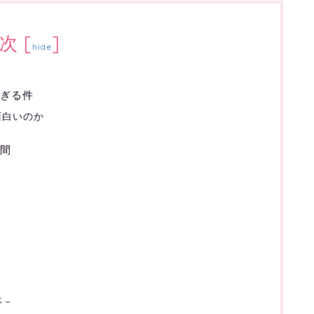
次
[
]
hide
ぎる件
面白いのか
間
事－