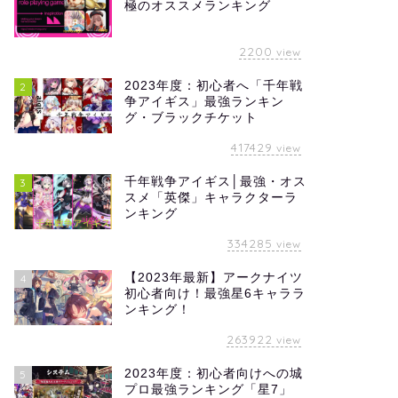
極のオススメランキング
2200
view
2023年度：初心者へ「千年戦
2
争アイギス」最強ランキン
グ・ブラックチケット
417429
view
千年戦争アイギス│最強・オス
3
スメ「英傑」キャラクターラ
ンキング
334285
view
【2023年最新】アークナイツ
4
初心者向け！最強星6キャララ
ンキング！
263922
view
2023年度：初心者向けへの城
5
プロ最強ランキング「星7」