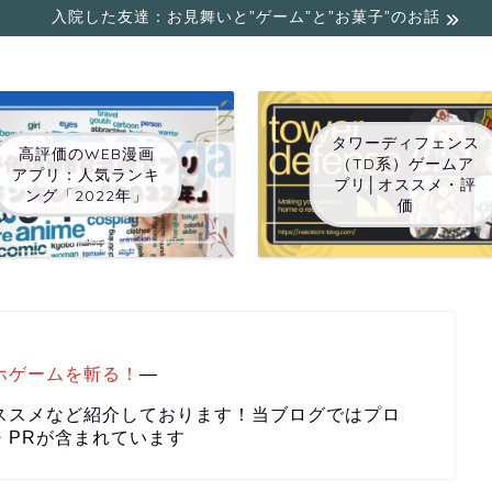
入院した友達：お見舞いと”ゲーム”と”お菓子”のお話
タワーディフェンス
高評価のWEB漫画
（TD系）ゲームア
アプリ：人気ランキ
プリ│オススメ・評
ング「2022年」
価
ホゲームを斬る！
―
ススメなど紹介しております！当ブログではプロ
・PRが含まれています