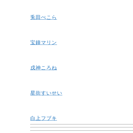
兎田ぺこら
宝鐘マリン
戌神ころね
星街すいせい
白上フブキ