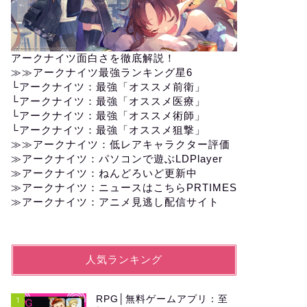
アークナイツ面白さを徹底解説！
≫≫
アークナイツ最強ランキング星6
└
アークナイツ：最強「オススメ前衛」
└
アークナイツ：最強「オススメ医療」
└
アークナイツ：最強「オススメ術師」
└
アークナイツ：最強「オススメ狙撃」
≫≫
アークナイツ：低レアキャラクター評価
≫アークナイツ：パソコンで遊ぶLDPlayer
≫
アークナイツ：ねんどろいど更新中
≫
アークナイツ：ニュースはこちらPRTIMES
≫
アークナイツ：アニメ見逃し配信サイト
人気ランキング
RPG│無料ゲームアプリ：至
1