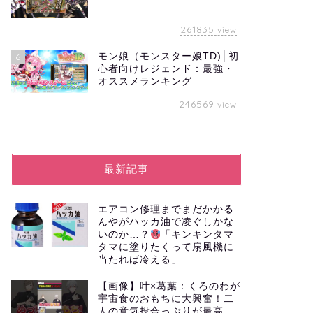
261835
view
モン娘（モンスター娘TD)│初
6
心者向けレジェンド：最強・
オススメランキング
246569
view
最新記事
エアコン修理までまだかかる
んやがハッカ油で凌ぐしかな
いのか…？
「キンキンタマ
タマに塗りたくって扇風機に
当たれば冷える」
【画像】叶×葛葉：くろのわが
宇宙食のおもちに大興奮！二
人の意気投合っぷりが最高