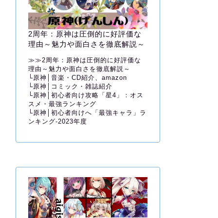
2周年：原神は圧倒的に好評価な
理由～魅力や面白さを徹底解説～
≫≫
2周年：原神は圧倒的に好評価な
理由～魅力や面白さを徹底解説～
└
原神│音楽・CD紹介、amazon
└
原神│コミック・雑誌紹介
└
原神│初心者向け攻略「星4」：オス
スメ・最強ランキング
└
原神│初心者向けへ「最強キャラ」ラ
ンキング-2023年度