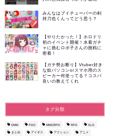
みんなはブイチューバーの剣
持刀也くんってどう思う？
【やりたかった！】ホロドリ
初のイベント開催！水着ガチ
ャに挑むロボ子さんの挑戦に
密着！
【ガチ勢お断り】Vtuber好き
な奴パソコンorスマホ用のス
ピーカー何使ってる？コスパ
良いの教えてくれ
タグ分類
DMM
FGO
MMORPG
RPG
SLG
まとめ
アイギス
アクション
アニメ