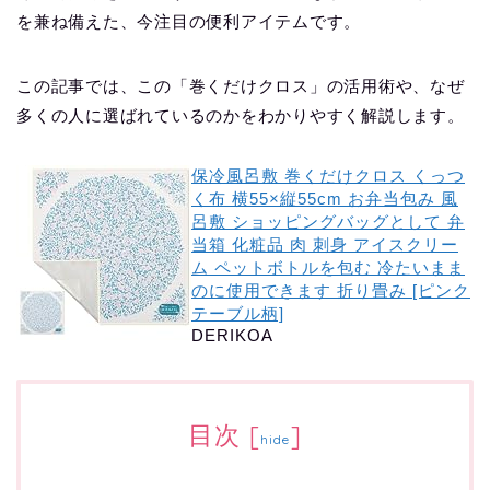
を兼ね備えた、今注目の便利アイテムです。
この記事では、この「巻くだけクロス」の活用術や、なぜ
多くの人に選ばれているのかをわかりやすく解説します。
保冷風呂敷 巻くだけクロス くっつ
く布 横55×縦55cm お弁当包み 風
呂敷 ‌ショッピングバッグとして 弁
当箱 化粧品 肉 刺身 アイスクリー
ム ペットボトルを包む 冷たいまま
のに使用できます 折り畳み [ピンク
テーブル柄]
DERIKOA
目次
[
]
hide