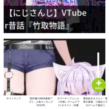
ホーム
ゲーム評価
ガジェット
comic
MENU
サイトマップ
高評価のWEB漫画ア
タワーディフェンス
歴史好きオススメ：世
プリ：人気ランキング
（TD系）ゲームアプ
界の英雄、三国志スマ
「2022年」
リ│オススメ・評価
ホゲームで遊ぼう