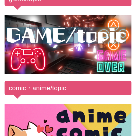
comic・anime/topic