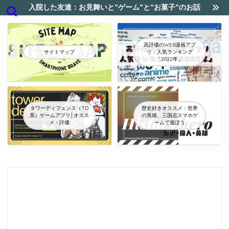
入院した友達：お見舞いと”ゲーム”と”お菓子”のお話
高評価のWEB漫画アプ
サイトマップ
リ：人気ランキング
「2022年」
タワーディフェンス（TD
歴史好きオススメ：世界
系）ゲームアプリ│オスス
の英雄、三国志スマホゲ
メ・評価
ームで遊ぼう