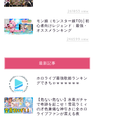
261853
view
モン娘（モンスター娘TD)│初
6
心者向けレジェンド：最強・
オススメランキング
246599
view
最新記事
ホロライブ最強歌姫ランキン
グできちゃｗｗｗｗｗｗ
【危ない危ない】水着ガチャ
で奇跡を起こせ！雪花ラミィ
の才色兼備な神引きに全ホロ
ライブファンが震える夜