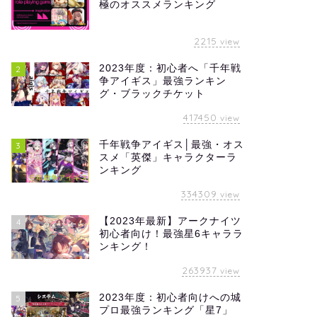
極のオススメランキング
2215
view
2023年度：初心者へ「千年戦
2
争アイギス」最強ランキン
グ・ブラックチケット
417450
view
千年戦争アイギス│最強・オス
3
スメ「英傑」キャラクターラ
ンキング
334309
view
【2023年最新】アークナイツ
4
初心者向け！最強星6キャララ
ンキング！
263937
view
2023年度：初心者向けへの城
5
プロ最強ランキング「星7」