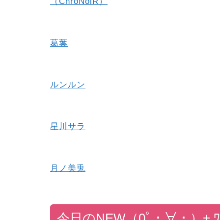
（ChroNoiR）
葛葉
ルンルン
星川サラ
月ノ美兎
今日
の
NEW
（0ﾟ・∀・）
+ 