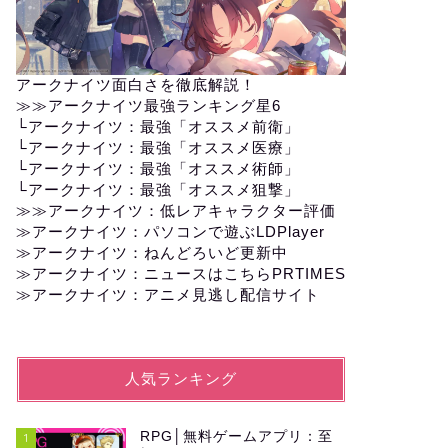
アークナイツ面白さを徹底解説！
≫≫
アークナイツ最強ランキング星6
└
アークナイツ：最強「オススメ前衛」
└
アークナイツ：最強「オススメ医療」
└
アークナイツ：最強「オススメ術師」
└
アークナイツ：最強「オススメ狙撃」
≫≫
アークナイツ：低レアキャラクター評価
≫アークナイツ：パソコンで遊ぶLDPlayer
≫
アークナイツ：ねんどろいど更新中
≫
アークナイツ：ニュースはこちらPRTIMES
≫
アークナイツ：アニメ見逃し配信サイト
人気ランキング
RPG│無料ゲームアプリ：至
1