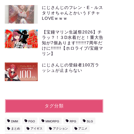
にじさんじのフレン・E・ルス
タリオちゃんとかいうドチャ
LOVEｗｗｗ
【宝鐘マリン生誕祭2026】チ
ラッ？！３D水着だと！重大告
知が7個あります!!!!!!!7周年だ
けに!!!!!!!【ホロライブ/宝鐘マ
リン】
にじさんじの登録者100万ラ
ッシュが止まらない
タグ分類
DMM
FGO
MMORPG
RPG
SLG
まとめ
アイギス
アクション
アニメ