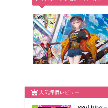
人気評価レビュー
RPG│無料ゲ