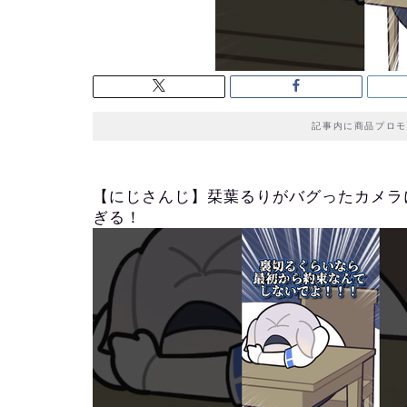
記事内に商品プロモ
【にじさんじ】栞葉るりがバグったカメラ
ぎる！