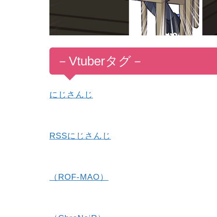
－
V
tub
er
タグ
－
にじさんじ
RSSにじさんじ
（ROF-MAO）