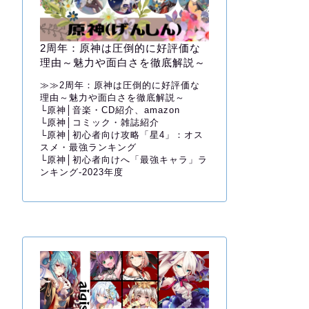
2周年：原神は圧倒的に好評価な
理由～魅力や面白さを徹底解説～
≫≫
2周年：原神は圧倒的に好評価な
理由～魅力や面白さを徹底解説～
└
原神│音楽・CD紹介、amazon
└
原神│コミック・雑誌紹介
└
原神│初心者向け攻略「星4」：オス
スメ・最強ランキング
└
原神│初心者向けへ「最強キャラ」ラ
ンキング-2023年度