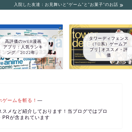
入院した友達：お見舞いと”ゲーム”と”お菓子”のお話
タワーディフェンス
高評価のWEB漫画
（TD系）ゲームア
アプリ：人気ランキ
プリ│オススメ・評
ング「2022年」
価
ホゲームを斬る！
―
ススメなど紹介しております！当ブログではプロ
・PRが含まれています