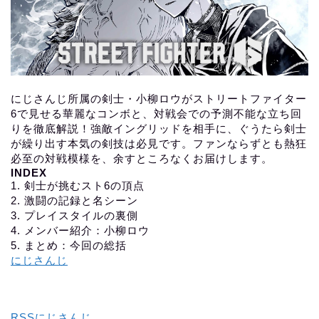
にじさんじ所属の剣士・小柳ロウがストリートファイター
6で見せる華麗なコンボと、対戦会での予測不能な立ち回
りを徹底解説！強敵イングリッドを相手に、ぐうたら剣士
が繰り出す本気の剣技は必見です。ファンならずとも熱狂
必至の対戦模様を、余すところなくお届けします。
INDEX
1. 剣士が挑むスト6の頂点
2. 激闘の記録と名シーン
3. プレイスタイルの裏側
4. メンバー紹介：小柳ロウ
5. まとめ：今回の総括
にじさんじ
RSSにじさんじ