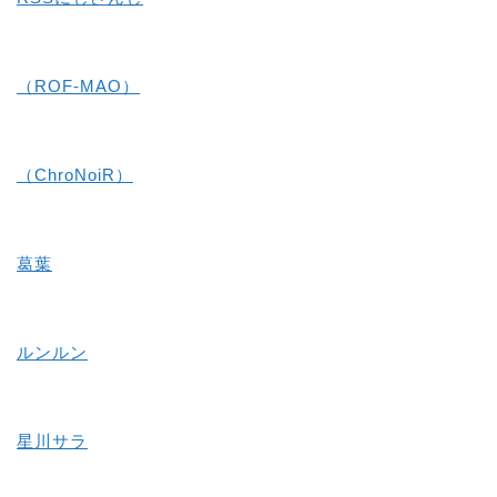
（ROF-MAO）
（ChroNoiR）
葛葉
ルンルン
星川サラ