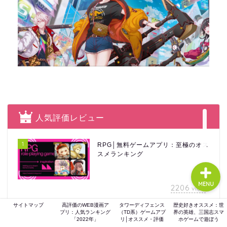
ホーム
ゲーム評価
ガジェット
人気評価レビュー
comic
1
RPG│無料ゲームアプリ：至極のオス
スメランキング
MENU
2206
view
サイトマップ
高評価のWEB漫画ア
タワーディフェンス
歴史好きオススメ：世
2
2023年度：初心者へ「千年戦争アイ
プリ：人気ランキング
（TD系）ゲームアプ
界の英雄、三国志スマ
ギス」最強ランキング・ブラックチ
「2022年」
リ│オススメ・評価
ホゲームで遊ぼう