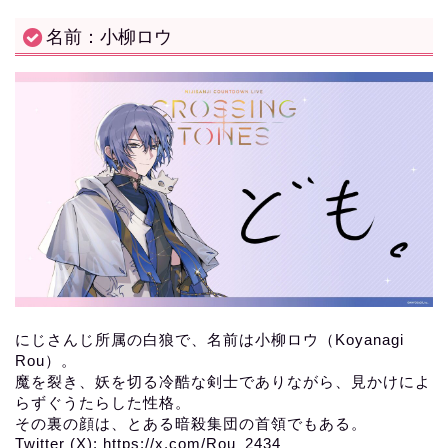
名前：小柳ロウ
にじさんじ所属の白狼で、名前は小柳ロウ（Koyanagi
Rou）。
魔を裂き、妖を切る冷酷な剣士でありながら、見かけによ
らずぐうたらした性格。
その裏の顔は、とある暗殺集団の首領でもある。
Twitter (X): https://x.com/Rou_2434