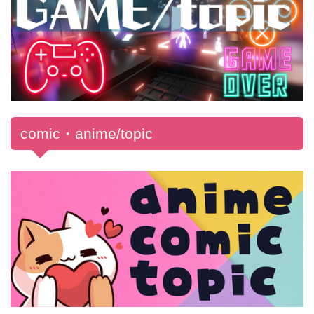
comic・anime/topic