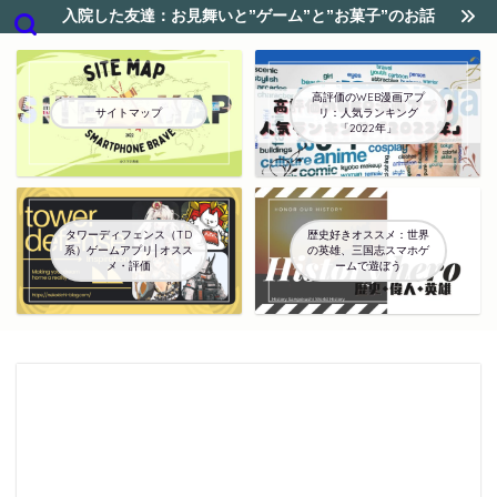
入院した友達：お見舞いと”ゲーム”と”お菓子”のお話
高評価のWEB漫画アプ
サイトマップ
リ：人気ランキング
「2022年」
タワーディフェンス（TD
歴史好きオススメ：世界
系）ゲームアプリ│オスス
の英雄、三国志スマホゲ
メ・評価
ームで遊ぼう