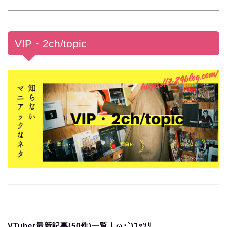
VIP・2ch/topic
VTuber最新記事(50件)一覧｜ω･`)ｺｯｿﾘ