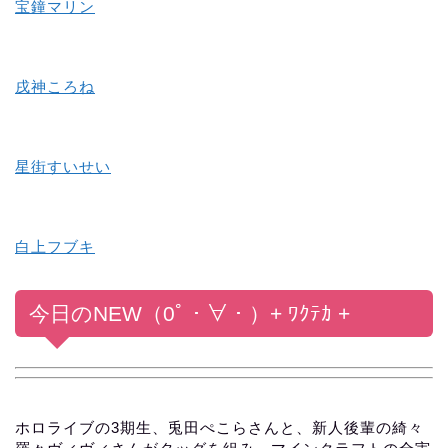
宝鐘マリン
戌神ころね
星街すいせい
白上フブキ
今日
の
NEW
（0ﾟ・∀・）
+ ﾜｸﾃｶ +
ホロライブの3期生、兎田ぺこらさんと、新人後輩の綺々