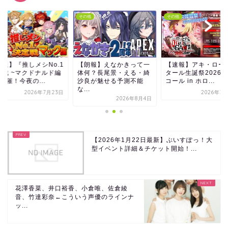
その他
その他
その他
【朗報】えなかきって一
【速報】アキ・ローゼン
【話題】『推しメシ
体何？長尾景・える・綺
タール生誕祭2026 アン
決定戦 ~マクドナ
沙良が魅せる予測不能
コール in ホロ...
~』開催！今夜の..
...
2026年3月12日
2026年
2026年8月4日
【2026年1月22日最新】ぶいすぽっ！大
型イベント詳細＆チケット開始！...
花澤香菜、井口裕香、小倉唯、佐倉綾
音、竹達彩奈←こういう声優のラインナ
ッ...