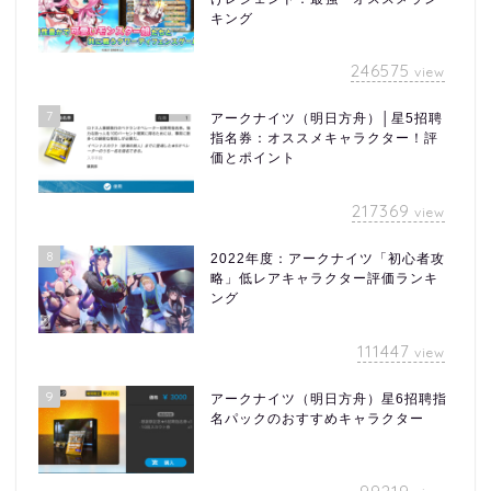
キング
246575
view
7
アークナイツ（明日方舟）│星5招聘
指名券：オススメキャラクター！評
価とポイント
217369
view
8
2022年度：アークナイツ「初心者攻
略」低レアキャラクター評価ランキ
ング
111447
view
9
アークナイツ（明日方舟）星6招聘指
名パックのおすすめキャラクター