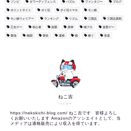
ゾンビ
タワーディフェンス
パズル
ファンタジー
ブログ
ポイントサイト
ポイ活
ポイ活スマホ
モン娘
モン娘ウォリアー
ランキング
リズム
三国志
三国志真戦
乙女ゲー
初心者
副業
原神
城プロ
放置ゲー
最強
格闘
歴史
漫画
猫
稼ぐ
音楽
ねこ吉
バイカー
https://nekokichi-blog.com/ ねこ吉です 皆様よろし
くお願いいたします Amazonのアソシエイトとして、当
メディアは適格販売により収入を得ています。