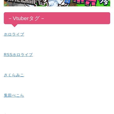
－
V
tub
er
タグ
－
ホロライブ
RSSホロライブ
さくらみこ
兎田ぺこら