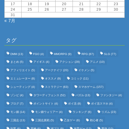
17
18
19
20
21
22
23
24
25
26
27
28
29
30
31
« 7月
タグ
DMM
(13)
FGO
(4)
MMORPG
(9)
RPG
(87)
SLG
(77)
まとめ
(5)
アイギス
(4)
アクション
(28)
アニメ
(10)
アフィリエイト
(5)
アークナイツ
(20)
イケメン
(5)
エミュレーター
(8)
オススメ
(9)
コミック
(11)
シューティング
(4)
ストラテジー
(63)
スマホゲーム
(157)
ゾンビ
(4)
タワーディフェンス
(52)
パズル
(13)
ファンタジー
(4)
ブログ
(7)
ポイントサイト
(4)
ポイ活
(8)
ポイ活スマホ
(4)
モン娘
(14)
モン娘ウォリアー
(4)
ランキング
(6)
リズム
(23)
三国志
(13)
三国志真戦
(5)
乙女ゲー
(6)
初心者
(5)
副業
(6)
原神
(6)
城プロ
(9)
放置ゲー
(12)
最強
(10)