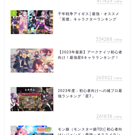
417429
view
3
千年戦争アイギス│最強・オススメ
「英傑」キャラクターランキング
334288
view
4
【2023年最新】アークナイツ初心者
向け！最強星6キャラランキング！
263922
view
5
2023年度：初心者向けへの城プロ最
強ランキング「星7」
261838
view
6
モン娘（モンスター娘TD)│初心者向
けレジェンド：最強・オススメラン