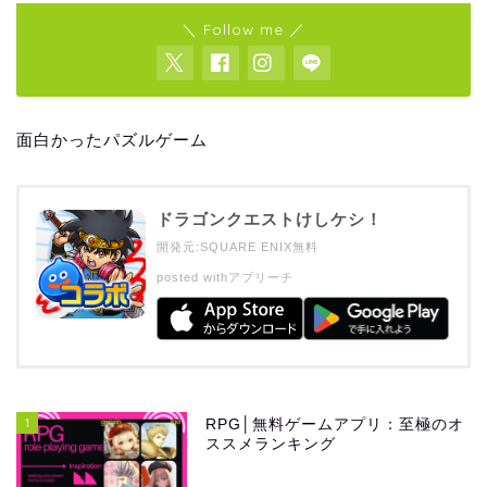
＼ Follow me ／
面白かったパズルゲーム
ドラゴンクエストけしケシ！
開発元:
SQUARE ENIX
無料
posted with
アプリーチ
1
RPG│無料ゲームアプリ：至極のオ
ススメランキング