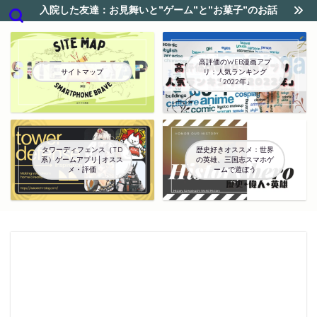
入院した友達：お見舞いと”ゲーム”と”お菓子”のお話
高評価のWEB漫画アプ
サイトマップ
リ：人気ランキング
「2022年」
タワーディフェンス（TD
歴史好きオススメ：世界
系）ゲームアプリ│オスス
の英雄、三国志スマホゲ
メ・評価
ームで遊ぼう