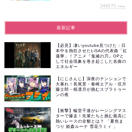
246575
view
最新記事
【必見】凄いyoutube見つけた：日
本中を熱狂させたLiSAの代表曲「紅
蓮華」！アニメ『鬼滅の刃』OPと
して社会現象を巻き起こした名曲の
エネルギー
【にじさんじ】深夜のテンションで
大暴れ！長尾景・春崎エアル・弦月
藤士郎・桜凛月が挑むスプラトゥー
ンの夜
【衝撃】輪堂千速がレーシングマス
ターで爆走！先輩たちと挑む最高に
熱いレースの全貌とは？ 「夏色ま
つり 姫森ルーナ 雪花ラミィ 」