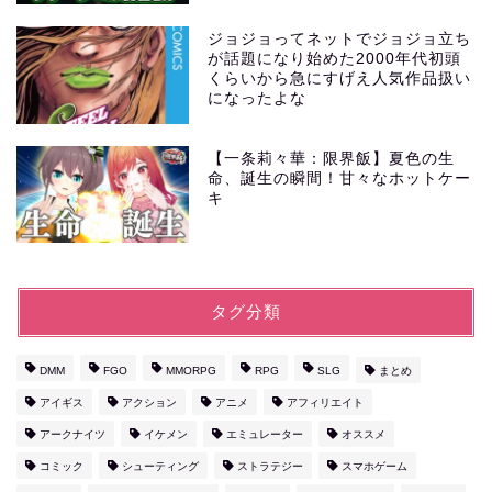
ジョジョってネットでジョジョ立ち
が話題になり始めた2000年代初頭
くらいから急にすげえ人気作品扱い
になったよな
【一条莉々華：限界飯】夏色の生
命、誕生の瞬間！甘々なホットケー
キ
タグ分類
DMM
FGO
MMORPG
RPG
SLG
まとめ
アイギス
アクション
アニメ
アフィリエイト
アークナイツ
イケメン
エミュレーター
オススメ
コミック
シューティング
ストラテジー
スマホゲーム