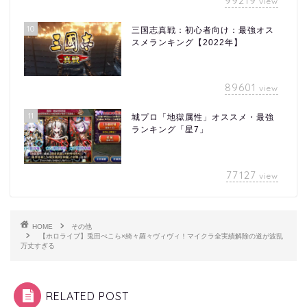
99219
view
10
三国志真戦：初心者向け：最強オス
スメランキング【2022年】
89601
view
11
城プロ「地獄属性」オススメ・最強
ランキング「星7」
77127
view
HOME
その他
【ホロライブ】兎田ぺこら×綺々羅々ヴィヴィ！マイクラ全実績解除の道が波乱
万丈すぎる
RELATED POST