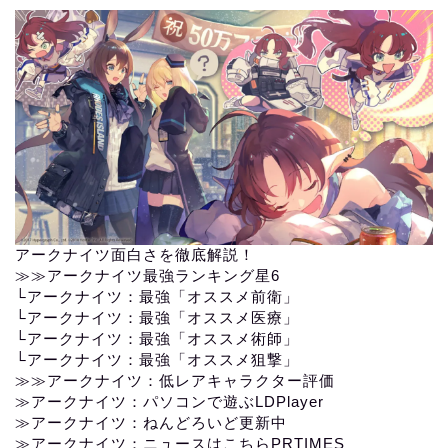
アークナイツ面白さを徹底解説！
≫≫
アークナイツ最強ランキング星6
└
アークナイツ：最強「オススメ前衛」
└
アークナイツ：最強「オススメ医療」
└
アークナイツ：最強「オススメ術師」
└
アークナイツ：最強「オススメ狙撃」
≫≫
アークナイツ：低レアキャラクター評価
≫アークナイツ：パソコンで遊ぶLDPlayer
≫
アークナイツ：ねんどろいど更新中
≫
アークナイツ：ニュースはこちらPRTIMES