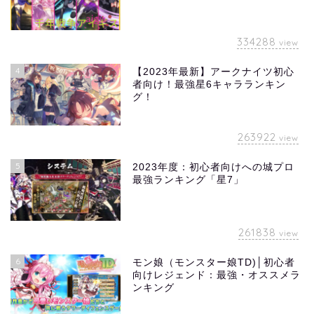
334288
view
4
【2023年最新】アークナイツ初心
者向け！最強星6キャラランキン
グ！
263922
view
5
2023年度：初心者向けへの城プロ
最強ランキング「星7」
261838
view
6
モン娘（モンスター娘TD)│初心者
向けレジェンド：最強・オススメラ
ンキング