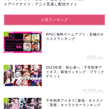
≫
アークナイツ：アニメ見逃し配信サイト
人気ランキング
1
RPG│無料ゲームアプリ：至極のオ
ススメランキング
2203
view
2
2023年度：初心者へ「千年戦争ア
イギス」最強ランキング・ブラック
チケット
417429
view
3
千年戦争アイギス│最強・オススメ
「英傑」キャラクターランキング