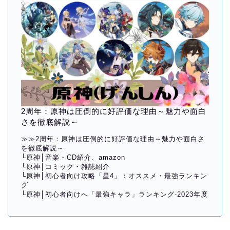
2周年：原神は圧倒的に好評価な理由～魅力や面白
さを徹底解説～
≫≫
2周年：原神は圧倒的に好評価な理由～魅力や面白さ
を徹底解説～
└
原神│音楽・CD紹介、amazon
└
原神│コミック・雑誌紹介
└
原神│初心者向け攻略「星4」：オススメ・最強ランキン
グ
└
原神│初心者向けへ「最強キャラ」ランキング-2023年度