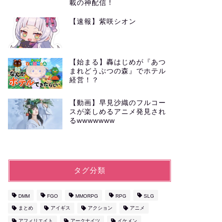
載の神配信！
【速報】紫咲シオン
【始まる】轟はじめが『あつ
まれどうぶつの森』でホテル
経営！？
【動画】早見沙織のフルコー
スが楽しめるアニメ発見され
るwwwwwww
タグ分類
DMM
FGO
MMORPG
RPG
SLG
まとめ
アイギス
アクション
アニメ
アフィリエイト
アークナイツ
イケメン