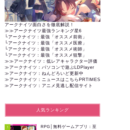
アークナイツ面白さを徹底解説！
≫≫
アークナイツ最強ランキング星6
└
アークナイツ：最強「オススメ前衛」
└
アークナイツ：最強「オススメ医療」
└
アークナイツ：最強「オススメ術師」
└
アークナイツ：最強「オススメ狙撃」
≫≫
アークナイツ：低レアキャラクター評価
≫アークナイツ：パソコンで遊ぶLDPlayer
≫
アークナイツ：ねんどろいど更新中
≫
アークナイツ：ニュースはこちらPRTIMES
≫
アークナイツ：アニメ見逃し配信サイト
人気ランキング
RPG│無料ゲームアプリ：至
1