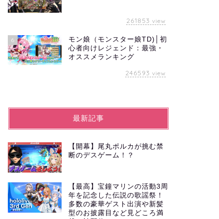
261853
view
モン娘（モンスター娘TD)│初
6
心者向けレジェンド：最強・
オススメランキング
246593
view
最新記事
【開幕】尾丸ポルカが挑む禁
断のデスゲーム！？
【最高】宝鐘マリンの活動3周
年を記念した伝説の歌謡祭！
多数の豪華ゲスト出演や新髪
型のお披露目など見どころ満