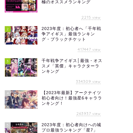
極のオススメランキング
2215
view
2023年度：初心者へ「千年戦
2
争アイギス」最強ランキン
グ・ブラックチケット
417447
view
千年戦争アイギス│最強・オス
3
スメ「英傑」キャラクターラ
ンキング
334309
view
【2023年最新】アークナイツ
4
初心者向け！最強星6キャララ
ンキング！
263937
view
2023年度：初心者向けへの城
5
プロ最強ランキング「星7」