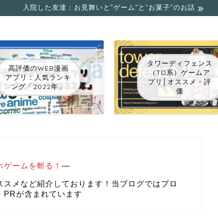
入院した友達：お見舞いと”ゲーム”と”お菓子”のお話
タワーディフェンス
高評価のWEB漫画
（TD系）ゲームア
アプリ：人気ランキ
プリ│オススメ・評
ング「2022年」
価
ホゲームを斬る！
―
ススメなど紹介しております！当ブログではプロ
・PRが含まれています