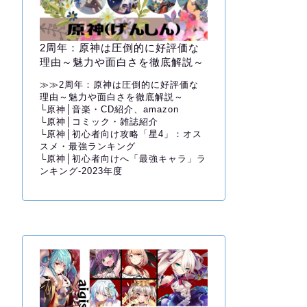
2周年：原神は圧倒的に好評価な
理由～魅力や面白さを徹底解説～
≫≫
2周年：原神は圧倒的に好評価な
理由～魅力や面白さを徹底解説～
└
原神│音楽・CD紹介、amazon
└
原神│コミック・雑誌紹介
└
原神│初心者向け攻略「星4」：オス
スメ・最強ランキング
└
原神│初心者向けへ「最強キャラ」ラ
ンキング-2023年度