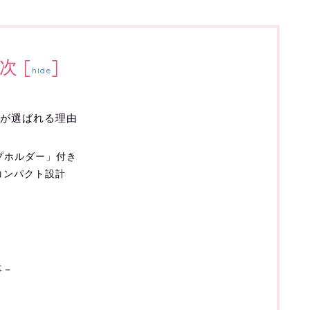
次
[
]
hide
」が選ばれる理由
き
ープホルダー」付き
コンパクト設計
事－