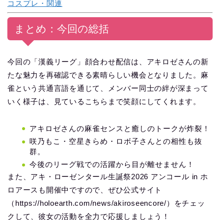
コスプレ・関連
まとめ：今回の総括
今回の「漢義リーグ」顔合わせ配信は、アキロゼさんの新
たな魅力を再確認できる素晴らしい機会となりました。麻
雀という共通言語を通じて、メンバー同士の絆が深まって
いく様子は、見ているこちらまで笑顔にしてくれます。
アキロゼさんの麻雀センスと癒しのトークが炸裂！
咲乃もこ・空星きらめ・ロボ子さんとの相性も抜
群。
今後のリーグ戦での活躍から目が離せません！
また、アキ・ローゼンタール生誕祭2026 アンコール in ホ
ロアースも開催中ですので、ぜひ公式サイト
（https://holoearth.com/news/akiroseencore/）をチェッ
クして、彼女の活動を全力で応援しましょう！