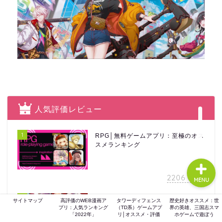
ホーム
ゲーム評価
ガジェット
人気評価レビュー
comic
1
RPG│無料ゲームアプリ：至極のオス
スメランキング
2206
view
MENU
2
2023年度：初心者へ「千年戦争アイ
サイトマップ
高評価のWEB漫画ア
タワーディフェンス
歴史好きオススメ：世
ギス」最強ランキング・ブラックチ
プリ：人気ランキング
（TD系）ゲームアプ
界の英雄、三国志スマ
「2022年」
リ│オススメ・評価
ホゲームで遊ぼう
ケット