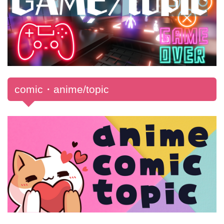
comic・anime/topic