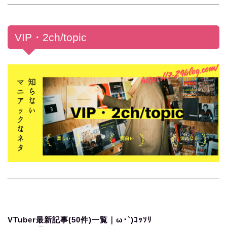
VIP・2ch/topic
VTuber最新記事(50件)一覧｜ω･`)ｺｯｿﾘ