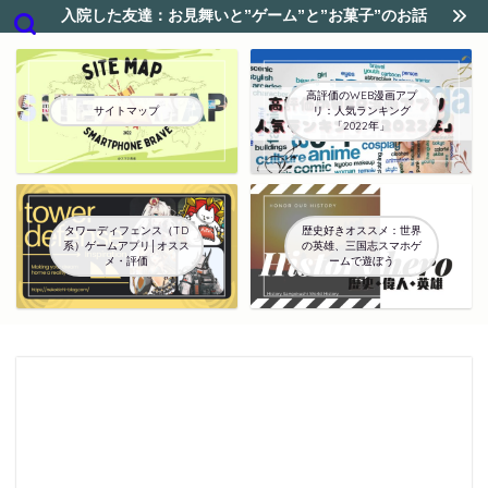
入院した友達：お見舞いと”ゲーム”と”お菓子”のお話
高評価のWEB漫画アプ
サイトマップ
リ：人気ランキング
「2022年」
タワーディフェンス（TD
歴史好きオススメ：世界
系）ゲームアプリ│オスス
の英雄、三国志スマホゲ
メ・評価
ームで遊ぼう