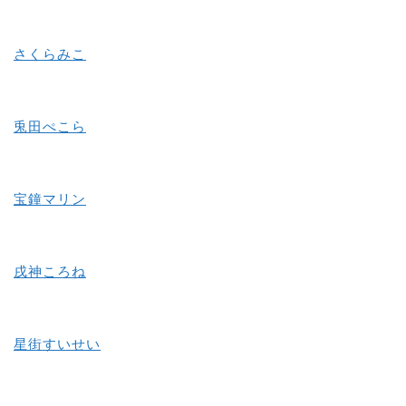
さくらみこ
兎田ぺこら
宝鐘マリン
戌神ころね
星街すいせい