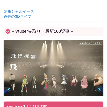
楽曲シャルイース
過去の3Dライブ
－Vtuber先取り・最新100記事－