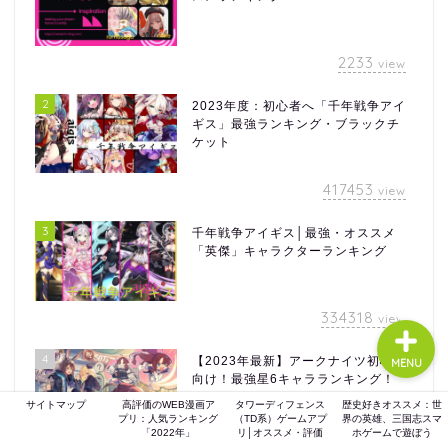
2233
view
ホーム
2
2023年度：初心者へ「千年戦争アイ
ギス」最強ランキング・ブラックチ
ゲーム評価
ケット
417453
ガジェット
view
3
千年戦争アイギス│最強・オススメ
comic
「英傑」キャラクターランキング
334318
view
4
【2023年最新】アークナイツ初心者
MENU
向け！最強星6キャラランキング！
サイトマップ
高評価のWEB漫画ア
タワーディフェンス
歴史好きオススメ：世
プリ：人気ランキング
（TD系）ゲームアプ
界の英雄、三国志スマ
「2022年」
リ│オススメ・評価
ホゲームで遊ぼう
263943
view