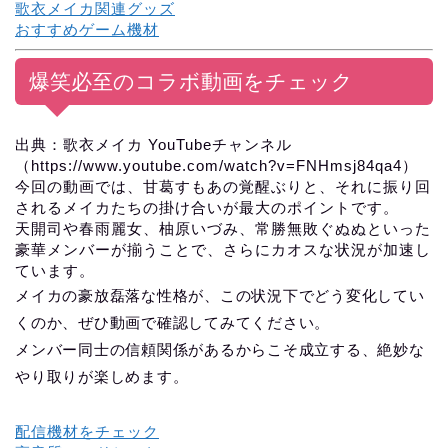
歌衣メイカ関連グッズ
おすすめゲーム機材
爆笑必至のコラボ動画をチェック
出典：歌衣メイカ YouTubeチャンネル
（https://www.youtube.com/watch?v=FNHmsj84qa4）
今回の動画では、甘葛すもあの覚醒ぶりと、それに振り回
されるメイカたちの掛け合いが最大のポイントです。
天開司や春雨麗女、柚原いづみ、常勝無敗ぐぬぬといった
豪華メンバーが揃うことで、さらにカオスな状況が加速し
ています。
メイカの豪放磊落な性格が、この状況下でどう変化してい
くのか、ぜひ動画で確認してみてください。
メンバー同士の信頼関係があるからこそ成立する、絶妙な
やり取りが楽しめます。
配信機材をチェック