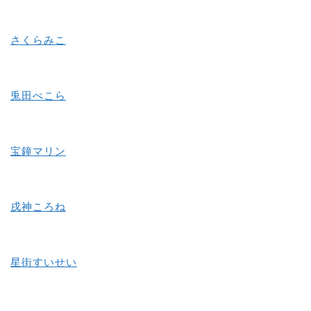
さくらみこ
兎田ぺこら
宝鐘マリン
戌神ころね
星街すいせい