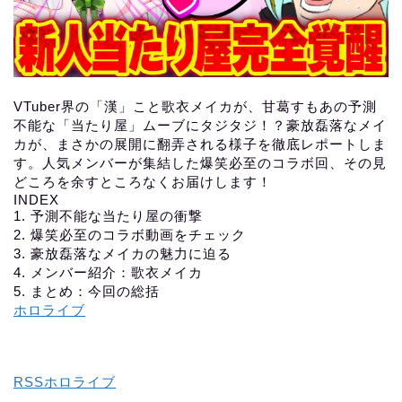
VTuber界の「漢」こと歌衣メイカが、甘葛すもあの予測
不能な「当たり屋」ムーブにタジタジ！？豪放磊落なメイ
カが、まさかの展開に翻弄される様子を徹底レポートしま
す。人気メンバーが集結した爆笑必至のコラボ回、その見
どころを余すところなくお届けします！
INDEX
1. 予測不能な当たり屋の衝撃
2. 爆笑必至のコラボ動画をチェック
3. 豪放磊落なメイカの魅力に迫る
4. メンバー紹介：歌衣メイカ
5. まとめ：今回の総括
ホロライブ
RSSホロライブ