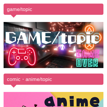
game/topic
comic・anime/topic