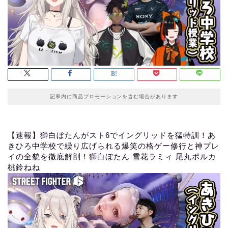
記事内に商品プロモーションを含む場合があります
【速報】獅白ぼたんがスト6でイングリッドを猛特訓！あ
きひろ中学校で繰り広げられる爆笑の格ゲー修行と神プレ
イの全貌を徹底解剖！獅白ぼたん 雪花ラミィ 尾丸ポルカ
桃鈴ねね