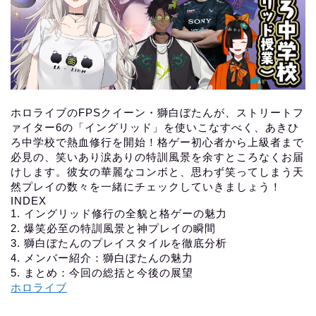
ホロライブのFPSクイーン・獅白ぼたんが、ストリートフ
ァイター6の「イングリッド」を使いこなすべく、あきひ
ろ中学校で熱血修行を開始！格ゲー初心者から上級者まで
必見の、笑いあり涙ありの特訓風景を余すところなくお届
けします。彼女の華麗なコンボと、思わず笑ってしまう天
然プレイの数々を一緒にチェックしていきましょう！
INDEX
1. イングリッド修行の全貌と格ゲーの魅力
2. 爆笑必至の特訓風景と神プレイの瞬間
3. 獅白ぼたんのプレイスタイルを徹底分析
4. メンバー紹介：獅白ぼたんの魅力
5. まとめ：今回の総括と今後の展望
ホロライブ