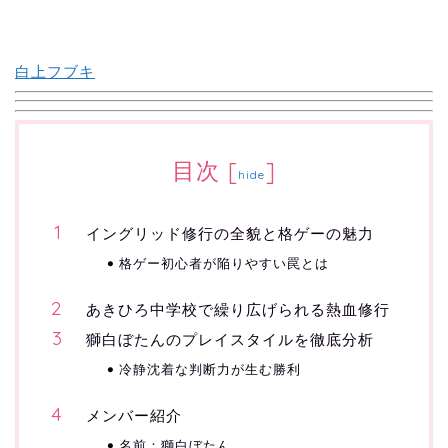
白上フブキ
目次
[
]
hide
イングリッド修行の全貌と格ゲーの魅力
格ゲー初心者が陥りやすい罠とは
あきひろ中学校で繰り広げられる熱血修行
獅白ぼたんのプレイスタイルを徹底分析
冷静沈着な判断力が生む勝利
メンバー紹介
名前：獅白ぼたん