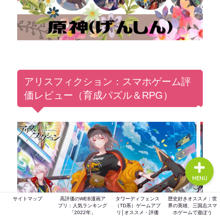
ホーム
ゲーム評価
アリスフィクション：スマホゲーム評
価レビュー（育成パズル＆RPG）
ガジェット
comic
MENU
サイトマップ
高評価のWEB漫画ア
タワーディフェンス
歴史好きオススメ：世
プリ：人気ランキング
（TD系）ゲームアプ
界の英雄、三国志スマ
「2022年」
リ│オススメ・評価
ホゲームで遊ぼう