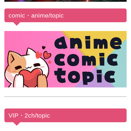
comic・anime/topic
VIP・2ch/topic