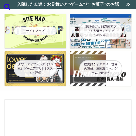
入院した友達：お見舞いと”ゲーム”と”お菓子”のお話
高評価のWEB漫画アプ
サイトマップ
リ：人気ランキング
「2022年」
タワーディフェンス（TD
歴史好きオススメ：世界
系）ゲームアプリ│オスス
の英雄、三国志スマホゲ
メ・評価
ームで遊ぼう