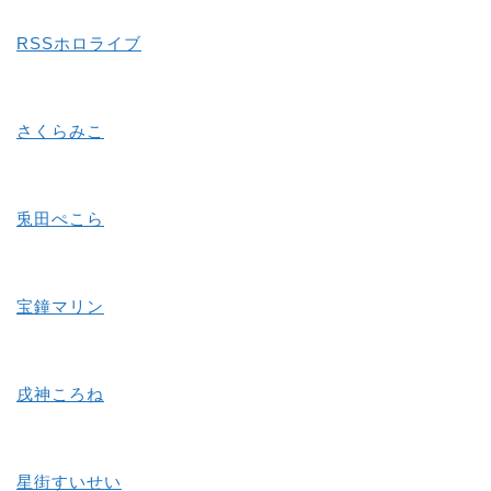
RSSホロライブ
さくらみこ
兎田ぺこら
宝鐘マリン
戌神ころね
星街すいせい