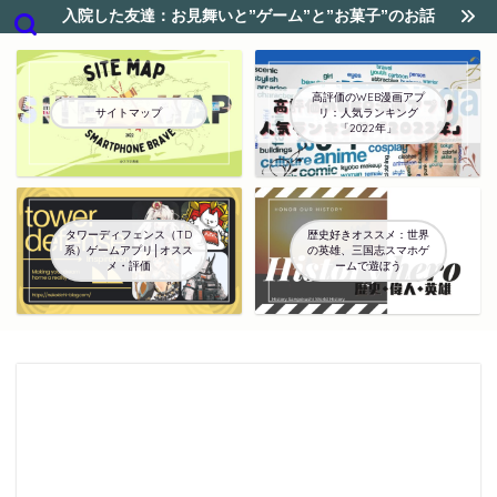
入院した友達：お見舞いと”ゲーム”と”お菓子”のお話
高評価のWEB漫画アプ
サイトマップ
リ：人気ランキング
「2022年」
タワーディフェンス（TD
歴史好きオススメ：世界
系）ゲームアプリ│オスス
の英雄、三国志スマホゲ
メ・評価
ームで遊ぼう