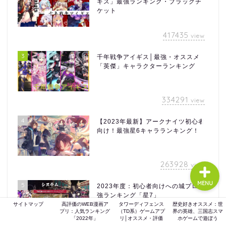
ギス」最強ランキング・ブラックチ
ケット
417435
view
ホーム
3
千年戦争アイギス│最強・オススメ
「英傑」キャラクターランキング
ゲーム評価
ガジェット
334291
view
4
【2023年最新】アークナイツ初心者
comic
向け！最強星6キャラランキング！
263928
view
MENU
5
2023年度：初心者向けへの城プロ最
強ランキング「星7」
サイトマップ
高評価のWEB漫画ア
タワーディフェンス
歴史好きオススメ：世
プリ：人気ランキング
（TD系）ゲームアプ
界の英雄、三国志スマ
「2022年」
リ│オススメ・評価
ホゲームで遊ぼう