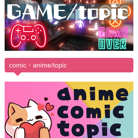
comic・anime/topic