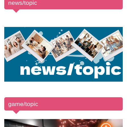
news/topic
game/topic