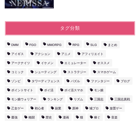
タグ分類
DMM
FGO
MMORPG
RPG
SLG
まとめ
アイギス
アクション
アニメ
アフィリエイト
アークナイツ
イケメン
エミュレーター
オススメ
コミック
シューティング
ストラテジー
スマホゲーム
ゾンビ
タワーディフェンス
パズル
ファンタジー
ブログ
ポイントサイト
ポイ活
ポイ活スマホ
モン娘
モン娘ウォリアー
ランキング
リズム
三国志
三国志真戦
乙女ゲー
初心者
副業
原神
城プロ
放置ゲー
最強
格闘
歴史
漫画
猫
稼ぐ
音楽