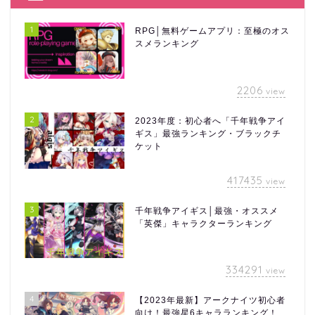
1
RPG│無料ゲームアプリ：至極のオス
スメランキング
2206
view
2
2023年度：初心者へ「千年戦争アイ
ギス」最強ランキング・ブラックチ
ケット
417435
view
3
千年戦争アイギス│最強・オススメ
「英傑」キャラクターランキング
334291
view
4
【2023年最新】アークナイツ初心者
向け！最強星6キャラランキング！