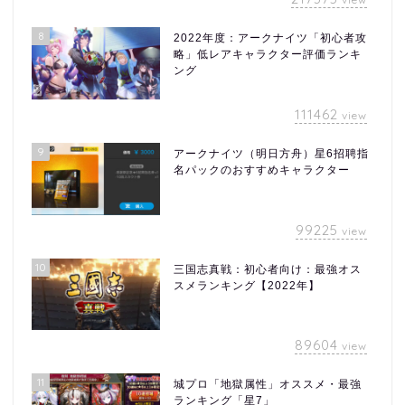
8
2022年度：アークナイツ「初心者攻
略」低レアキャラクター評価ランキ
ング
111462
view
9
アークナイツ（明日方舟）星6招聘指
名パックのおすすめキャラクター
99225
view
10
三国志真戦：初心者向け：最強オス
スメランキング【2022年】
89604
view
11
城プロ「地獄属性」オススメ・最強
ランキング「星7」