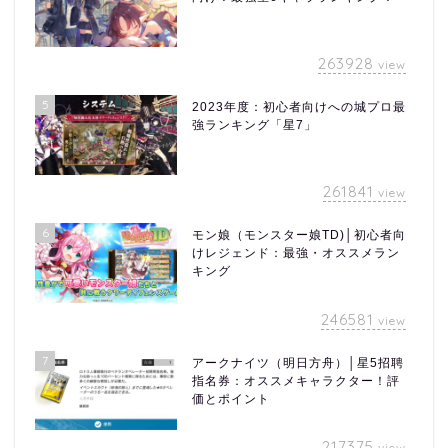
263928
view
5
2023年度：初心者向けへの城プロ最
強ランキング「星7」
261841
view
6
モン娘（モンスター娘TD)│初心者向
けレジェンド：最強・オススメラン
キング
246581
view
7
アークナイツ（明日方舟）│星5招聘
指名券：オススメキャラクター！評
価とポイント
217375
view