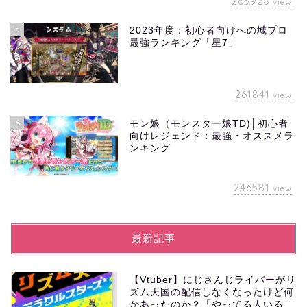
263928
view
5
2023年度：初心者向けへの城プロ
最強ランキング「星7」
261841
view
6
モン娘（モンスター娘TD)│初心者
向けレジェンド：最強・オススメラ
ンキング
246581
view
最新記事
【Vtuber】にじさんじライバーがリ
ズム天国の配信しなくなったけど何
かあったのか？「やってる人いる