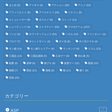
まとめ
(5)
アイギス
(4)
アクション
(28)
アニメ
(10)
アフィリエイト
(5)
アークナイツ
(20)
イケメン
(5)
エミュレーター
(8)
オススメ
(9)
コミック
(11)
シューティング
(4)
ストラテジー
(63)
スマホゲーム
(157)
ゾンビ
(4)
タワーディフェンス
(52)
パズル
(13)
ファンタジー
(4)
ブログ
(7)
ポイントサイト
(4)
ポイ活
(8)
ポイ活スマホ
(4)
モン娘
(14)
モン娘ウォリアー
(4)
ランキング
(6)
リズム
(23)
三国志
(13)
三国志真戦
(5)
乙女ゲー
(6)
初心者
(5)
副業
(6)
原神
(6)
城プロ
(9)
放置ゲー
(12)
最強
(10)
格闘
(7)
歴史
(21)
漫画
(9)
猫
(11)
稼ぐ
(6)
音楽
(20)
カテゴリー
7
ASP