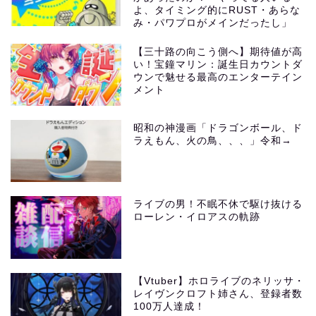
よ、タイミング的にRUST・あらな
み・パワプロがメインだったし」
【三十路の向こう側へ】期待値が高
い！宝鐘マリン：誕生日カウントダ
ウンで魅せる最高のエンターテイン
メント
昭和の神漫画「ドラゴンボール、ド
ラえもん、火の鳥、、、」令和→
ライブの男！不眠不休で駆け抜ける
ローレン・イロアスの軌跡
【Vtuber】ホロライブのネリッサ・
レイヴンクロフト姉さん、登録者数
100万人達成！