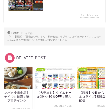
77145
view
HOME
その他
【画像】「夏色まつり、トワ、桃鈴ねね、ラプラス、ルイホークアイ」←この中
から4人選んで推さないと今の推しが引退するとしたら
RELATED POST
他
その他
その他
大売出し】タイムセー
【悲報】今日から始まる
【高タンパク冷凍食
0％-80％OFF：寝具
ホロライブ3期生24時間
チートデイでも最適
配信
の素の「プロテイン
ュ...
2026年6月26日
2026年1月14日
2026年7