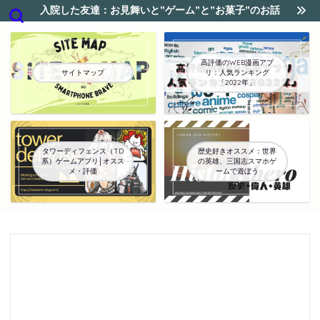
入院した友達：お見舞いと”ゲーム”と”お菓子”のお話
高評価のWEB漫画アプ
サイトマップ
リ：人気ランキング
「2022年」
タワーディフェンス（TD
歴史好きオススメ：世界
系）ゲームアプリ│オスス
の英雄、三国志スマホゲ
メ・評価
ームで遊ぼう