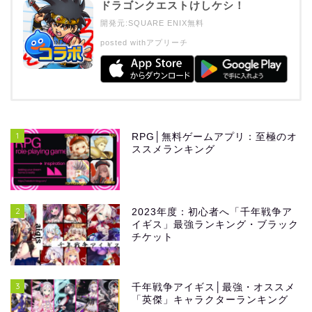
ドラゴンクエストけしケシ！
開発元:
SQUARE ENIX
無料
posted with
アプリーチ
1
RPG│無料ゲームアプリ：至極のオ
ススメランキング
2
2023年度：初心者へ「千年戦争ア
イギス」最強ランキング・ブラック
チケット
3
千年戦争アイギス│最強・オススメ
「英傑」キャラクターランキング