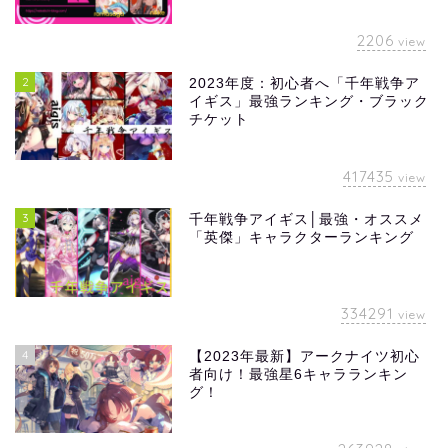
2206
view
2
2023年度：初心者へ「千年戦争ア
イギス」最強ランキング・ブラック
チケット
417435
view
3
千年戦争アイギス│最強・オススメ
「英傑」キャラクターランキング
334291
view
4
【2023年最新】アークナイツ初心
者向け！最強星6キャラランキン
グ！