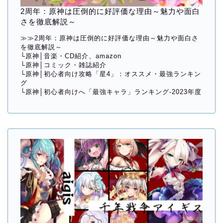
2周年：原神は圧倒的に好評価な理由～魅力や面白
さを徹底解説～
≫≫
2周年：原神は圧倒的に好評価な理由～魅力や面白さ
を徹底解説～
└
原神│音楽・CD紹介、amazon
└
原神│コミック・雑誌紹介
└
原神│初心者向け攻略「星4」：オススメ・最強ランキン
グ
└
原神│初心者向けへ「最強キャラ」ランキング-2023年度