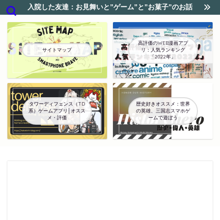
入院した友達：お見舞いと”ゲーム”と”お菓子”のお話
高評価のWEB漫画アプ
サイトマップ
リ：人気ランキング
「2022年」
タワーディフェンス（TD
歴史好きオススメ：世界
系）ゲームアプリ│オスス
の英雄、三国志スマホゲ
メ・評価
ームで遊ぼう