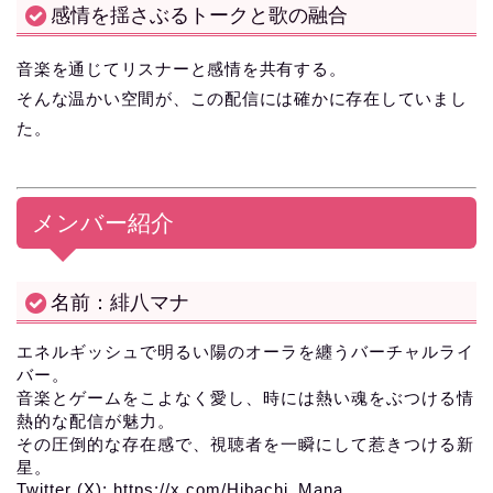
感情を揺さぶるトークと歌の融合
音楽を通じてリスナーと感情を共有する。
そんな温かい空間が、この配信には確かに存在していまし
た。
メンバー紹介
名前：緋八マナ
エネルギッシュで明るい陽のオーラを纏うバーチャルライ
バー。
音楽とゲームをこよなく愛し、時には熱い魂をぶつける情
熱的な配信が魅力。
その圧倒的な存在感で、視聴者を一瞬にして惹きつける新
星。
Twitter (X): https://x.com/Hibachi_Mana