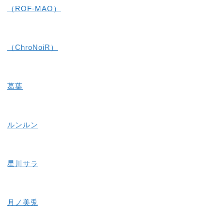
（ROF-MAO）
（ChroNoiR）
葛葉
ルンルン
星川サラ
月ノ美兎