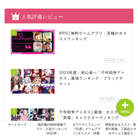
人気評価レビュー
ホーム
1
RPG│無料ゲームアプリ：至極のオス
スメランキング
ゲーム評価
ガジェット
2206
view
2
2023年度：初心者へ「千年戦争アイ
comic
ギス」最強ランキング・ブラックチ
ケット
417435
view
3
千年戦争アイギス│最強・オススメ
MENU
「英傑」キャラクターランキング
サイトマップ
高評価のWEB漫画ア
タワーディフェンス
歴史好きオススメ：世
プリ：人気ランキング
（TD系）ゲームアプ
界の英雄、三国志スマ
「2022年」
リ│オススメ・評価
ホゲームで遊ぼう