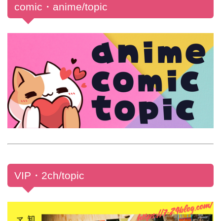
comic・anime/topic
VIP・2ch/topic