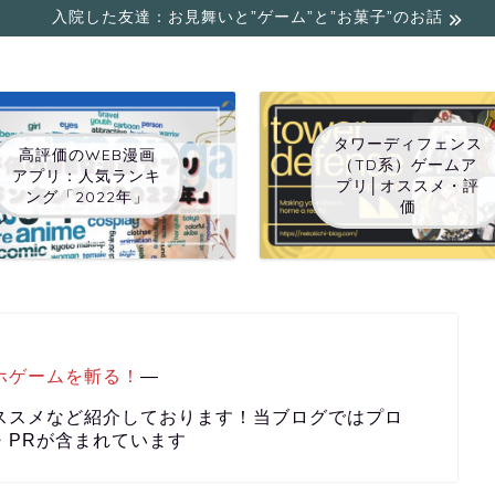
入院した友達：お見舞いと”ゲーム”と”お菓子”のお話
タワーディフェンス
高評価のWEB漫画
（TD系）ゲームア
アプリ：人気ランキ
プリ│オススメ・評
ング「2022年」
価
ホゲームを斬る！
―
ススメなど紹介しております！当ブログではプロ
・PRが含まれています