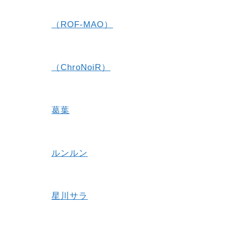
（ROF-MAO）
（ChroNoiR）
葛葉
ルンルン
星川サラ