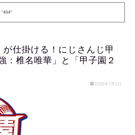
 "404"
司 が仕掛ける！にじさんじ甲
最強：椎名唯華」と「甲子園２
2026年7月1日