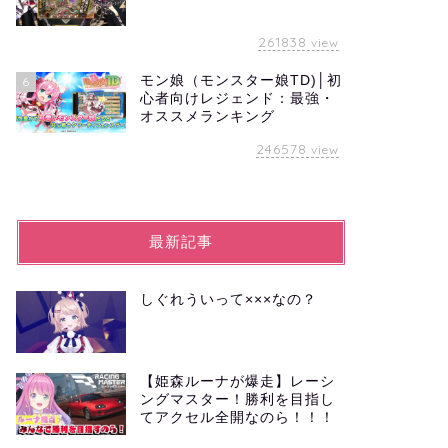
261838
view
モン娘（モンスター娘TD)│初
6
心者向けレジェンド：最強・
オススメランキング
246578
view
最新記事
しぐれういって×××なの？
【姫森ルーナが爆走】レーシ
ングマスター！勝利を目指し
てアクセル全開なのら！！！