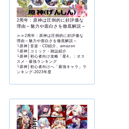
2周年：原神は圧倒的に好評価な
理由～魅力や面白さを徹底解説～
≫≫
2周年：原神は圧倒的に好評価な
理由～魅力や面白さを徹底解説～
└
原神│音楽・CD紹介、amazon
└
原神│コミック・雑誌紹介
└
原神│初心者向け攻略「星4」：オス
スメ・最強ランキング
└
原神│初心者向けへ「最強キャラ」ラ
ンキング-2023年度