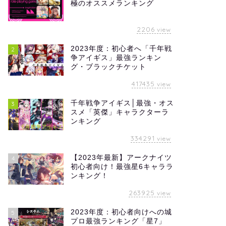
極のオススメランキング
2206
view
2023年度：初心者へ「千年戦
2
争アイギス」最強ランキン
グ・ブラックチケット
417435
view
千年戦争アイギス│最強・オス
3
スメ「英傑」キャラクターラ
ンキング
334291
view
【2023年最新】アークナイツ
4
初心者向け！最強星6キャララ
ンキング！
263925
view
2023年度：初心者向けへの城
5
プロ最強ランキング「星7」