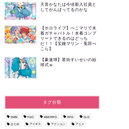
天音かなたは今頃新入社員と
してがんばってるのかな
【ホロライブ】ぺこマリで水
着ガチャバトル！水着コンプ
リートできるのはどっち
だ！！【宝鐘マリン・兎田ぺ
こら】
【豪速球】星街すいせいの始
球式ｗ
タグ分類
DMM
FGO
MMORPG
RPG
SLG
まとめ
アイギス
アクション
アニメ