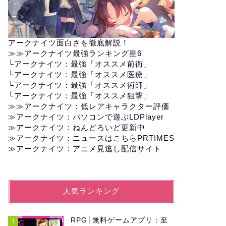
アークナイツ面白さを徹底解説！
≫≫
アークナイツ最強ランキング星6
└
アークナイツ：最強「オススメ前衛」
└
アークナイツ：最強「オススメ医療」
└
アークナイツ：最強「オススメ術師」
└
アークナイツ：最強「オススメ狙撃」
≫≫
アークナイツ：低レアキャラクター評価
≫アークナイツ：パソコンで遊ぶLDPlayer
≫
アークナイツ：ねんどろいど更新中
≫
アークナイツ：ニュースはこちらPRTIMES
≫
アークナイツ：アニメ見逃し配信サイト
人気ランキング
RPG│無料ゲームアプリ：至
1