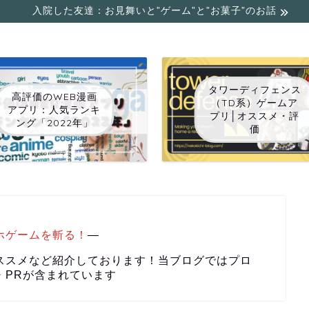
入院した友達：お見舞いと”ゲーム”と”お菓子”のお話
タワーディフェンス
高評価のWEB漫画
（TD系）ゲームア
アプリ：人気ランキ
プリ│オススメ・評
ング「2022年」
価
ホゲームを斬る！
―
ススメなど紹介しております！当ブログではプロ
・PRが含まれています