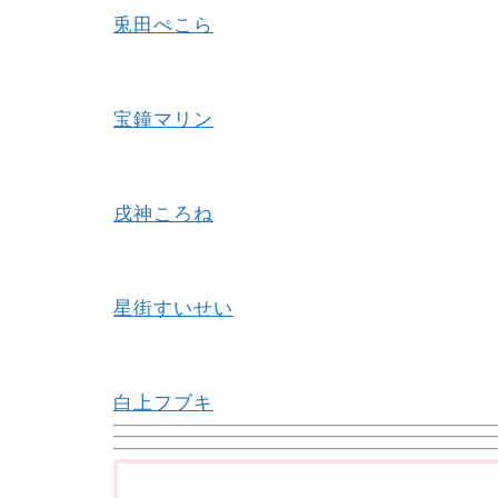
兎田ぺこら
宝鐘マリン
戌神ころね
星街すいせい
白上フブキ