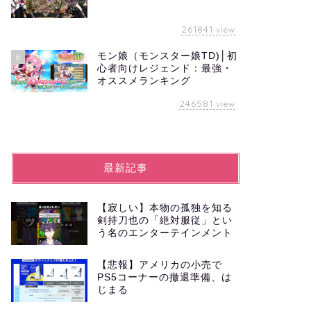
261841
view
モン娘（モンスター娘TD)│初
6
心者向けレジェンド：最強・
オススメランキング
246581
view
最新記事
【寂しい】本物の孤独を知る
剣持刀也の「絶対服従」とい
う名のエンターテインメント
【悲報】アメリカの小売で
PS5コーナーの撤退準備、は
じまる