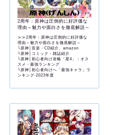
2周年：原神は圧倒的に好評価な
理由～魅力や面白さを徹底解説～
≫≫
2周年：原神は圧倒的に好評価な
理由～魅力や面白さを徹底解説～
└
原神│音楽・CD紹介、amazon
└
原神│コミック・雑誌紹介
└
原神│初心者向け攻略「星4」：オス
スメ・最強ランキング
└
原神│初心者向けへ「最強キャラ」ラ
ンキング-2023年度