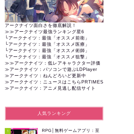
アークナイツ面白さを徹底解説！
≫≫
アークナイツ最強ランキング星6
└
アークナイツ：最強「オススメ前衛」
└
アークナイツ：最強「オススメ医療」
└
アークナイツ：最強「オススメ術師」
└
アークナイツ：最強「オススメ狙撃」
≫≫
アークナイツ：低レアキャラクター評価
≫アークナイツ：パソコンで遊ぶLDPlayer
≫
アークナイツ：ねんどろいど更新中
≫
アークナイツ：ニュースはこちらPRTIMES
≫
アークナイツ：アニメ見逃し配信サイト
人気ランキング
RPG│無料ゲームアプリ：至
1