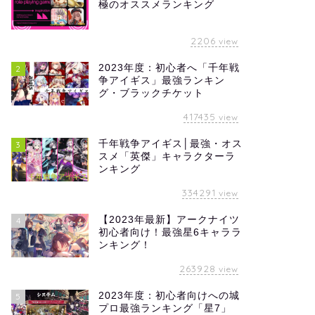
極のオススメランキング
2206
view
2023年度：初心者へ「千年戦
2
争アイギス」最強ランキン
グ・ブラックチケット
417435
view
千年戦争アイギス│最強・オス
3
スメ「英傑」キャラクターラ
ンキング
334291
view
【2023年最新】アークナイツ
4
初心者向け！最強星6キャララ
ンキング！
263928
view
2023年度：初心者向けへの城
5
プロ最強ランキング「星7」