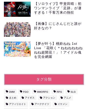
【ソロライブ】甲斐田晴：初
ワンマンライブ「足跡」が凄
すぎる！千客万来の熱狂
【画像】にじさんじだと誰が
好きなの？
【夢が叶う】桃鈴ねね 1st
Live 「花咲く＊ねねねねねね
ねね超開花！」！アイドル魂
を完全網羅
タグ分類
DMM
FGO
MMORPG
RPG
SLG
まとめ
アイギス
アクション
アニメ
アフィリエイト
アークナイツ
イケメン