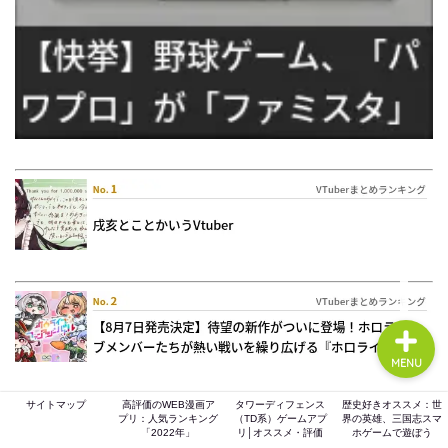
ホーム
ゲーム評価
ガジェット
comic
MENU
サイトマップ
高評価のWEB漫画ア
タワーディフェンス
歴史好きオススメ：世
プリ：人気ランキング
（TD系）ゲームアプ
界の英雄、三国志スマ
「2022年」
リ│オススメ・評価
ホゲームで遊ぼう