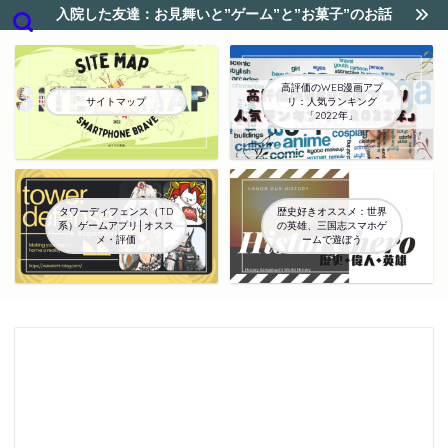
入院した友達：お見舞いと”ゲーム”と”お菓子”のお話
高評価のWEB漫画アプ
サイトマップ
リ：人気ランキング
「2022年」
タワーディフェンス（TD
歴史好きオススメ：世界
系）ゲームアプリ│オスス
の英雄、三国志スマホゲ
メ・評価
ームで遊ぼう