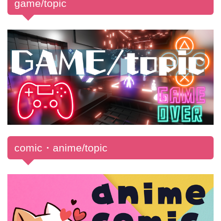
game/topic
comic・anime/topic