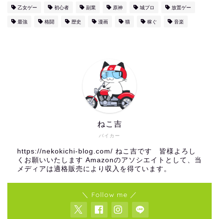
乙女ゲー
初心者
副業
原神
城プロ
放置ゲー
最強
格闘
歴史
漫画
猫
稼ぐ
音楽
ねこ吉
バイカー
https://nekokichi-blog.com/ ねこ吉です 皆様よろし
くお願いいたします Amazonのアソシエイトとして、当
メディアは適格販売により収入を得ています。
＼ Follow me ／