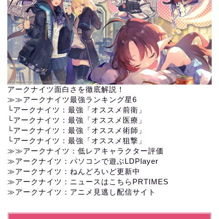
アークナイツ面白さを徹底解説！
≫≫
アークナイツ最強ランキング星6
└
アークナイツ：最強「オススメ前衛」
└
アークナイツ：最強「オススメ医療」
└
アークナイツ：最強「オススメ術師」
└
アークナイツ：最強「オススメ狙撃」
≫≫
アークナイツ：低レアキャラクター評価
≫アークナイツ：パソコンで遊ぶLDPlayer
≫
アークナイツ：ねんどろいど更新中
≫
アークナイツ：ニュースはこちらPRTIMES
≫
アークナイツ：アニメ見逃し配信サイト