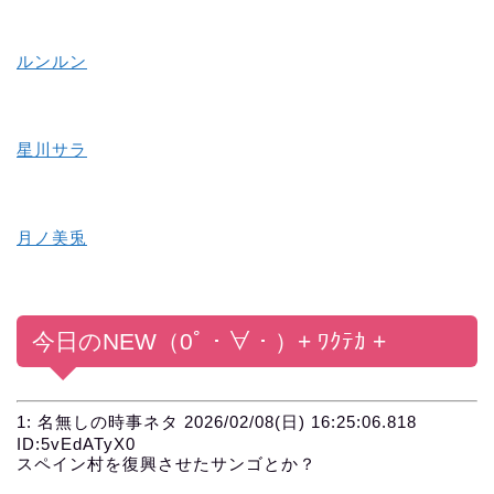
ルンルン
星川サラ
月ノ美兎
今日
の
NEW
（0ﾟ・∀・）
+ ﾜｸﾃｶ +
1:
名無しの時事ネタ
2026/02/08(日) 16:25:06.818
ID:5vEdATyX0
スペイン村を復興させたサンゴとか？