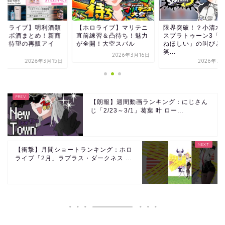
ホロライブ】マリテニ
限界突破！？小清水透が
【ホロライブ】明利
前練習＆凸待ち！魅力
スプラトゥーン3「おか
のコラボ酒まとめ！
全開！大空スバル
ねほしい」の叫びと爆
品から待望の再販ア
笑...
テ...
2026年3月16日
2026年7月29日
2026年3
【朗報】週間動画ランキング：にじさん
じ「2/23～3/1」葛葉 叶 ロー...
【衝撃】月間ショートランキング：ホロ
ライブ「2月」ラプラス・ダークネス ...