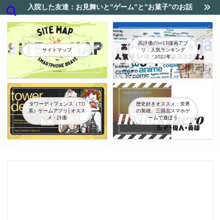
入院した友達：お見舞いと”ゲーム”と”お菓子”のお話
高評価のWEB漫画アプ
サイトマップ
リ：人気ランキング
「2022年」
タワーディフェンス（TD
歴史好きオススメ：世界
系）ゲームアプリ│オスス
の英雄、三国志スマホゲ
メ・評価
ームで遊ぼう