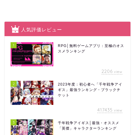
人気評価レビュー
1
RPG│無料ゲームアプリ：至極のオス
スメランキング
2206
view
2
2023年度：初心者へ「千年戦争アイ
ギス」最強ランキング・ブラックチ
ケット
417435
view
3
千年戦争アイギス│最強・オススメ
「英傑」キャラクターランキング