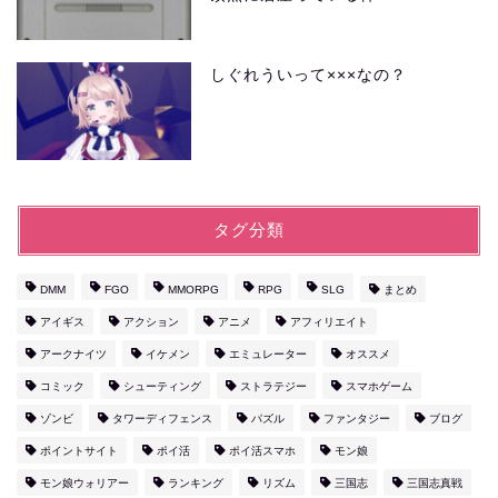
しぐれういって×××なの？
タグ分類
DMM
FGO
MMORPG
RPG
SLG
まとめ
アイギス
アクション
アニメ
アフィリエイト
アークナイツ
イケメン
エミュレーター
オススメ
コミック
シューティング
ストラテジー
スマホゲーム
ゾンビ
タワーディフェンス
パズル
ファンタジー
ブログ
ポイントサイト
ポイ活
ポイ活スマホ
モン娘
モン娘ウォリアー
ランキング
リズム
三国志
三国志真戦