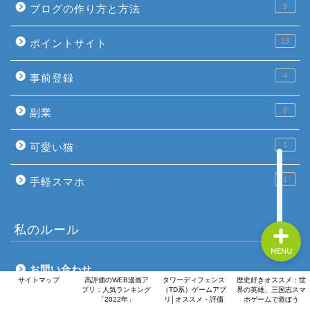
9
ブログの作り方と方法
13
ポイントサイト
ホーム
4
事前登録
ゲーム評価
8
副業
ガジェット
1
可愛い猫
comic
1
手軽スマホ
私のルール
MENU
お問い合わせ
サイトマップ
高評価のWEB漫画ア
タワーディフェンス
歴史好きオススメ：世
プリ：人気ランキング
（TD系）ゲームアプ
界の英雄、三国志スマ
「2022年」
リ│オススメ・評価
ホゲームで遊ぼう
サイトマップ