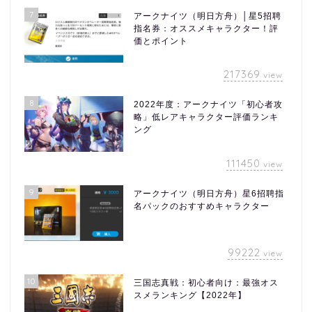
7
アークナイツ（明日方舟）│星5招聘
指名券：オススメキャラクター！評
価とポイント
217369
view
8
2022年度：アークナイツ「初心者攻
略」低レアキャラクター評価ランキ
ング
111450
view
9
アークナイツ（明日方舟）星6招聘指
名パックのおすすめキャラクター
99222
view
10
三国志真戦：初心者向け：最強オス
スメランキング【2022年】