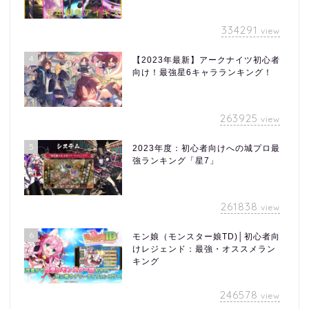
334291
view
4
【2023年最新】アークナイツ初心者
向け！最強星6キャラランキング！
263925
view
5
2023年度：初心者向けへの城プロ最
強ランキング「星7」
261838
view
6
モン娘（モンスター娘TD)│初心者向
けレジェンド：最強・オススメラン
キング
246578
view