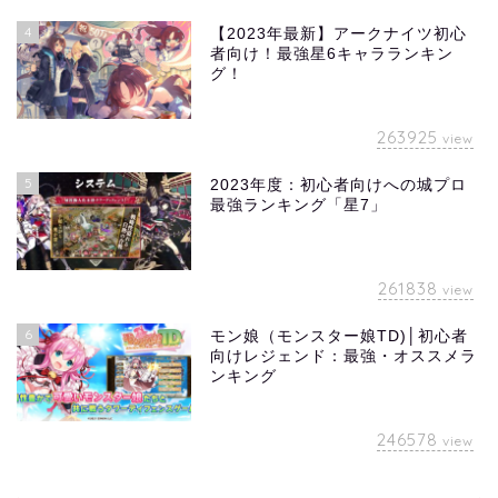
4
【2023年最新】アークナイツ初心
者向け！最強星6キャラランキン
グ！
263925
view
5
2023年度：初心者向けへの城プロ
最強ランキング「星7」
261838
view
6
モン娘（モンスター娘TD)│初心者
向けレジェンド：最強・オススメラ
ンキング
246578
view