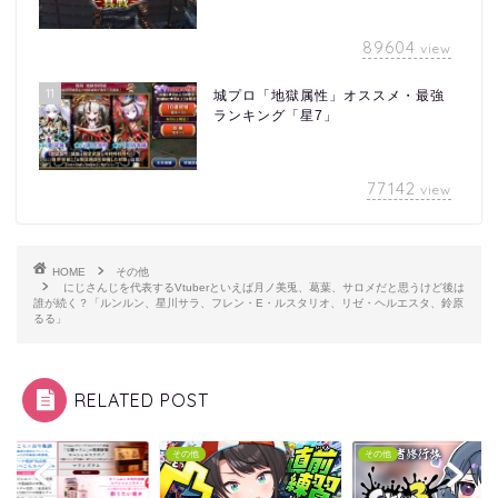
89604
view
11
城プロ「地獄属性」オススメ・最強
ランキング「星7」
77142
view
HOME
その他
にじさんじを代表するVtuberといえば月ノ美兎、葛葉、サロメだと思うけど後は
誰が続く？「ルンルン、星川サラ、フレン・E・ルスタリオ、リゼ・ヘルエスタ、鈴原
るる」
RELATED POST
他
その他
その他