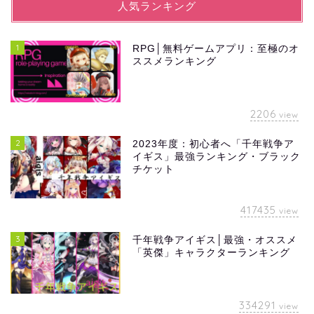
人気ランキング
1
RPG│無料ゲームアプリ：至極のオ
ススメランキング
2206
view
2
2023年度：初心者へ「千年戦争ア
イギス」最強ランキング・ブラック
チケット
417435
view
3
千年戦争アイギス│最強・オススメ
「英傑」キャラクターランキング
334291
view