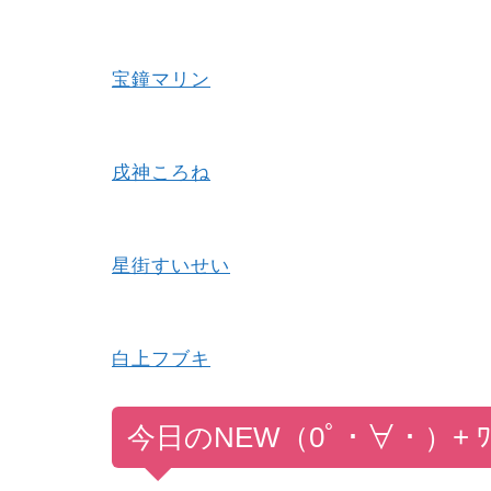
宝鐘マリン
戌神ころね
星街すいせい
白上フブキ
今日
の
NEW
（0ﾟ・∀・）
+ 