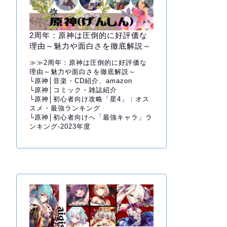
2周年：原神は圧倒的に好評価な
理由～魅力や面白さを徹底解説～
≫≫
2周年：原神は圧倒的に好評価な
理由～魅力や面白さを徹底解説～
└
原神│音楽・CD紹介、amazon
└
原神│コミック・雑誌紹介
└
原神│初心者向け攻略「星4」：オス
スメ・最強ランキング
└
原神│初心者向けへ「最強キャラ」ラ
ンキング-2023年度