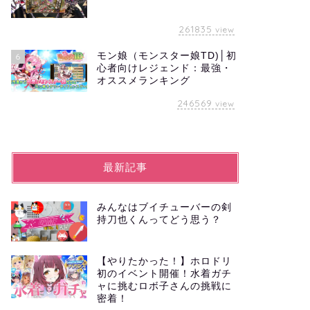
261835
view
モン娘（モンスター娘TD)│初
6
心者向けレジェンド：最強・
オススメランキング
246569
view
最新記事
みんなはブイチューバーの剣
持刀也くんってどう思う？
【やりたかった！】ホロドリ
初のイベント開催！水着ガチ
ャに挑むロボ子さんの挑戦に
密着！