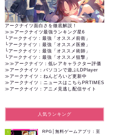
アークナイツ面白さを徹底解説！
≫≫
アークナイツ最強ランキング星6
└
アークナイツ：最強「オススメ前衛」
└
アークナイツ：最強「オススメ医療」
└
アークナイツ：最強「オススメ術師」
└
アークナイツ：最強「オススメ狙撃」
≫≫
アークナイツ：低レアキャラクター評価
≫アークナイツ：パソコンで遊ぶLDPlayer
≫
アークナイツ：ねんどろいど更新中
≫
アークナイツ：ニュースはこちらPRTIMES
≫
アークナイツ：アニメ見逃し配信サイト
人気ランキング
RPG│無料ゲームアプリ：至
1