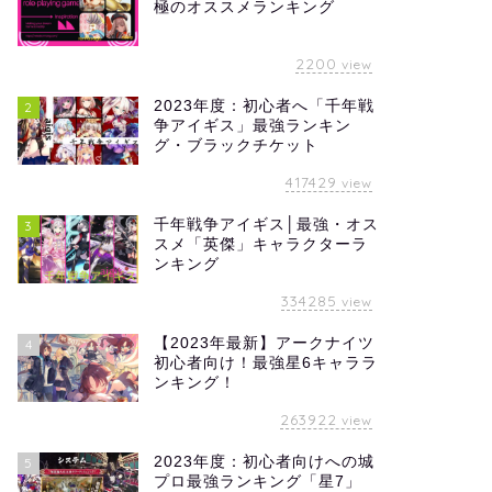
極のオススメランキング
2200
view
2023年度：初心者へ「千年戦
2
争アイギス」最強ランキン
グ・ブラックチケット
417429
view
千年戦争アイギス│最強・オス
3
スメ「英傑」キャラクターラ
ンキング
334285
view
【2023年最新】アークナイツ
4
初心者向け！最強星6キャララ
ンキング！
263922
view
2023年度：初心者向けへの城
5
プロ最強ランキング「星7」