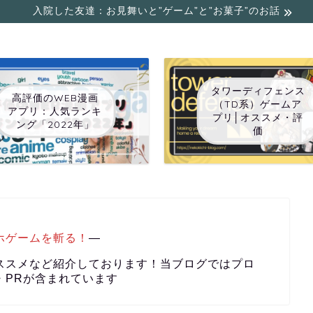
入院した友達：お見舞いと”ゲーム”と”お菓子”のお話
タワーディフェンス
高評価のWEB漫画
（TD系）ゲームア
アプリ：人気ランキ
プリ│オススメ・評
ング「2022年」
価
ホゲームを斬る！
―
ススメなど紹介しております！当ブログではプロ
・PRが含まれています