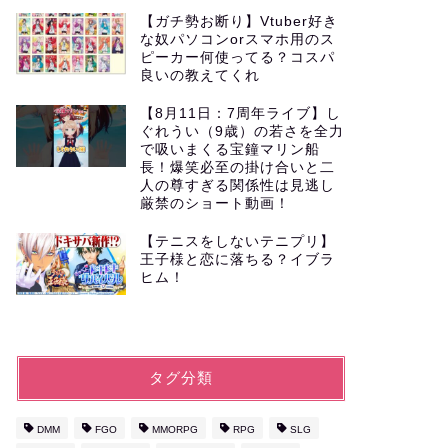
【ガチ勢お断り】Vtuber好き
な奴パソコンorスマホ用のス
ピーカー何使ってる？コスパ
良いの教えてくれ
【8月11日：7周年ライブ】し
ぐれうい（9歳）の若さを全力
で吸いまくる宝鐘マリン船
長！爆笑必至の掛け合いと二
人の尊すぎる関係性は見逃し
厳禁のショート動画！
【テニスをしないテニプリ】
王子様と恋に落ちる？イブラ
ヒム！
タグ分類
DMM
FGO
MMORPG
RPG
SLG