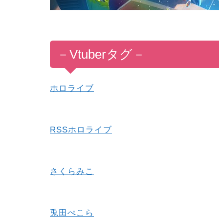
－
V
tub
er
タグ
－
ホロライブ
RSSホロライブ
さくらみこ
兎田ぺこら