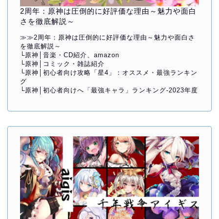
2周年：原神は圧倒的に好評価な理由～魅力や面白
さを徹底解説～
≫≫
2周年：原神は圧倒的に好評価な理由～魅力や面白さ
を徹底解説～
└
原神│音楽・CD紹介、amazon
└
原神│コミック・雑誌紹介
└
原神│初心者向け攻略「星4」：オススメ・最強ランキン
グ
└
原神│初心者向けへ「最強キャラ」ランキング-2023年度