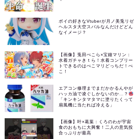
ボイの好きなVtuberが月ノ美兎リゼ
ヘルスタ大空スバルなんだけどどん
なイメージ？
【画像】兎田ぺこら×宝鐘マリン：
水着ガチャきｔら！水着コンプリー
トできるのはぺこマリどっちだ！ぺ
こ！
エアコン修理までまだかかるんやが
ハッカ油で凌ぐしかないのか…？
「キンキンタマタマに塗りたくって
扇風機に当たれば冷える」
【画像】叶×葛葉：くろのわが宇宙
食のおもちに大興奮！二人の意気投
合っぷりが最高