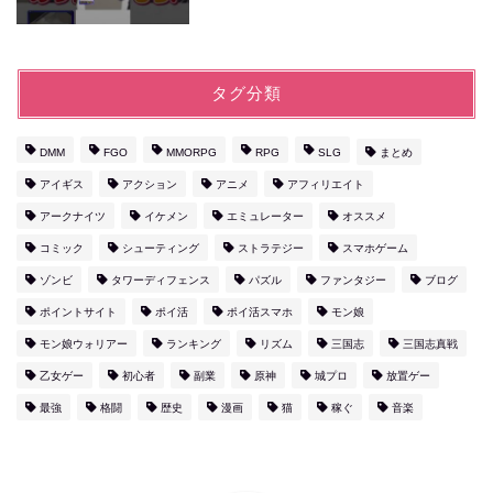
タグ分類
DMM
FGO
MMORPG
RPG
SLG
まとめ
アイギス
アクション
アニメ
アフィリエイト
アークナイツ
イケメン
エミュレーター
オススメ
コミック
シューティング
ストラテジー
スマホゲーム
ゾンビ
タワーディフェンス
パズル
ファンタジー
ブログ
ポイントサイト
ポイ活
ポイ活スマホ
モン娘
モン娘ウォリアー
ランキング
リズム
三国志
三国志真戦
乙女ゲー
初心者
副業
原神
城プロ
放置ゲー
最強
格闘
歴史
漫画
猫
稼ぐ
音楽