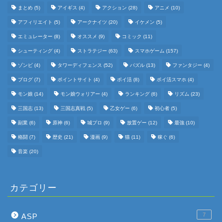
まとめ
(5)
アイギス
(4)
アクション
(28)
アニメ
(10)
アフィリエイト
(5)
アークナイツ
(20)
イケメン
(5)
エミュレーター
(8)
オススメ
(9)
コミック
(11)
シューティング
(4)
ストラテジー
(63)
スマホゲーム
(157)
ゾンビ
(4)
タワーディフェンス
(52)
パズル
(13)
ファンタジー
(4)
ブログ
(7)
ポイントサイト
(4)
ポイ活
(8)
ポイ活スマホ
(4)
モン娘
(14)
モン娘ウォリアー
(4)
ランキング
(6)
リズム
(23)
三国志
(13)
三国志真戦
(5)
乙女ゲー
(6)
初心者
(5)
副業
(6)
原神
(6)
城プロ
(9)
放置ゲー
(12)
最強
(10)
格闘
(7)
歴史
(21)
漫画
(9)
猫
(11)
稼ぐ
(6)
音楽
(20)
カテゴリー
7
ASP