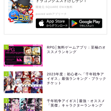
ドラゴンクエストけしケシ！
開発元:
SQUARE ENIX
無料
posted with
アプリーチ
1
RPG│無料ゲームアプリ：至極のオ
ススメランキング
2
2023年度：初心者へ「千年戦争ア
イギス」最強ランキング・ブラック
チケット
3
千年戦争アイギス│最強・オススメ
「英傑」キャラクターランキング