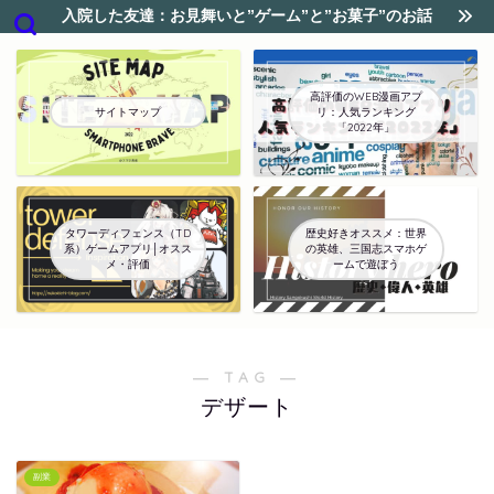
入院した友達：お見舞いと”ゲーム”と”お菓子”のお話
高評価のWEB漫画アプ
サイトマップ
リ：人気ランキング
「2022年」
タワーディフェンス（TD
歴史好きオススメ：世界
系）ゲームアプリ│オスス
の英雄、三国志スマホゲ
メ・評価
ームで遊ぼう
― TAG ―
デザート
副業