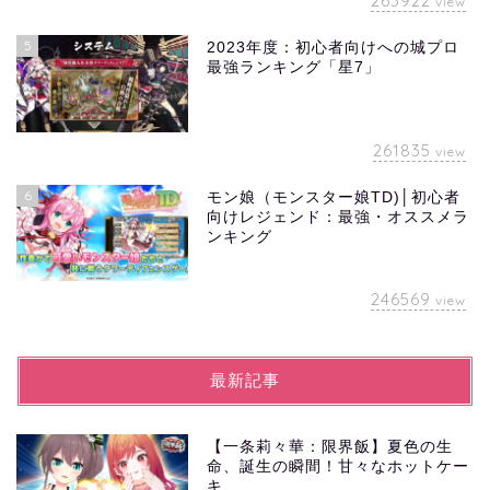
263922
view
5
2023年度：初心者向けへの城プロ
最強ランキング「星7」
261835
view
6
モン娘（モンスター娘TD)│初心者
向けレジェンド：最強・オススメラ
ンキング
246569
view
最新記事
【一条莉々華：限界飯】夏色の生
命、誕生の瞬間！甘々なホットケー
キ