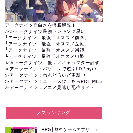
アークナイツ面白さを徹底解説！
≫≫
アークナイツ最強ランキング星6
└
アークナイツ：最強「オススメ前衛」
└
アークナイツ：最強「オススメ医療」
└
アークナイツ：最強「オススメ術師」
└
アークナイツ：最強「オススメ狙撃」
≫≫
アークナイツ：低レアキャラクター評価
≫アークナイツ：パソコンで遊ぶLDPlayer
≫
アークナイツ：ねんどろいど更新中
≫
アークナイツ：ニュースはこちらPRTIMES
≫
アークナイツ：アニメ見逃し配信サイト
人気ランキング
RPG│無料ゲームアプリ：至
1