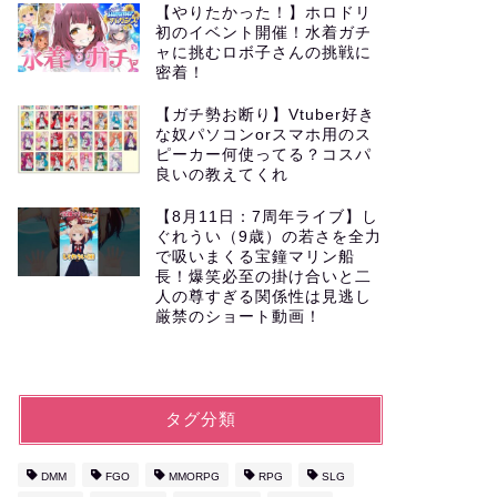
【やりたかった！】ホロドリ
初のイベント開催！水着ガチ
ャに挑むロボ子さんの挑戦に
密着！
【ガチ勢お断り】Vtuber好き
な奴パソコンorスマホ用のス
ピーカー何使ってる？コスパ
良いの教えてくれ
【8月11日：7周年ライブ】し
ぐれうい（9歳）の若さを全力
で吸いまくる宝鐘マリン船
長！爆笑必至の掛け合いと二
人の尊すぎる関係性は見逃し
厳禁のショート動画！
タグ分類
DMM
FGO
MMORPG
RPG
SLG