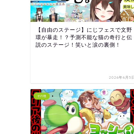
【自由のステージ】にじフェスで文野
環が暴走！？予測不能な猫の奇行と伝
説のステージ！笑いと涙の裏側！
2026年6月5
その他