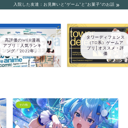
入院した友達：お見舞いと”ゲーム”と”お菓子”のお話
タワーディフェンス
高評価のWEB漫画
（TD系）ゲームア
アプリ：人気ランキ
プリ│オススメ・評
ング「2022年」
価
その他