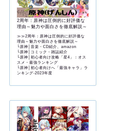
2周年：原神は圧倒的に好評価な
理由～魅力や面白さを徹底解説～
≫≫
2周年：原神は圧倒的に好評価な
理由～魅力や面白さを徹底解説～
└
原神│音楽・CD紹介、amazon
└
原神│コミック・雑誌紹介
└
原神│初心者向け攻略「星4」：オス
スメ・最強ランキング
└
原神│初心者向けへ「最強キャラ」ラ
ンキング-2023年度