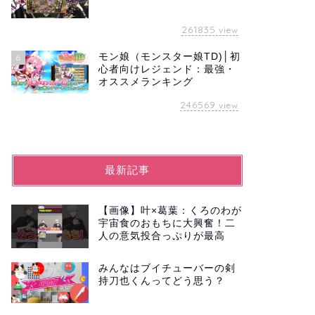
261835
view
モン娘（モンスター娘TD)│初
6
心者向けレジェンド：最強・
オススメランキング
246569
view
最新記事
【画像】叶×葛葉：くろのわが
宇宙食のおもちに大興奮！二
人の意気投合っぷりが最高
みんなはブイチューバーの剣
持刀也くんってどう思う？