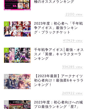
極のオススメランキング
2200
view
2023年度：初心者へ「千年戦
2
争アイギス」最強ランキン
グ・ブラックチケット
417429
view
千年戦争アイギス│最強・オス
3
スメ「英傑」キャラクターラ
ンキング
334285
view
【2023年最新】アークナイツ
4
初心者向け！最強星6キャララ
ンキング！
263922
view
2023年度：初心者向けへの城
5
プロ最強ランキング「星7」