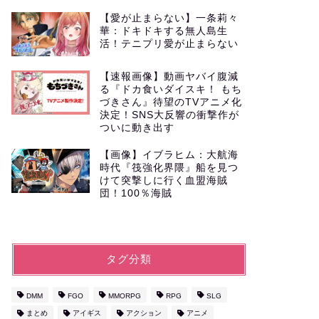
【愛が止まらない】一条莉々
華：ドキドキする無人島生
活！テニプリ愛が止まらない
【速報画像】動画ヤバイ腹減
る『ドカ食いダイスキ！ もち
づきさん』待望のTVアニメ化
決定！SNS大反響の衝撃作が
ついに動き出す
【画像】イブラヒム：大航海
時代『筏強化界隈』船を見つ
けて突撃しに行く血盟海賊
団！100％海賊
タグ分類
DMM
FGO
MMORPG
RPG
SLG
まとめ
アイギス
アクション
アニメ