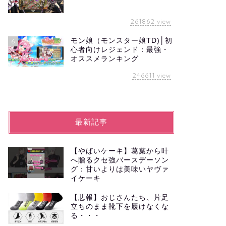
261862
view
モン娘（モンスター娘TD)│初
6
心者向けレジェンド：最強・
オススメランキング
246611
view
最新記事
【やばいケーキ】葛葉から叶
へ贈るクセ強バースデーソン
グ：甘いよりは美味いヤヴァ
イケーキ
【悲報】おじさんたち、片足
立ちのまま靴下を履けなくな
る・・・