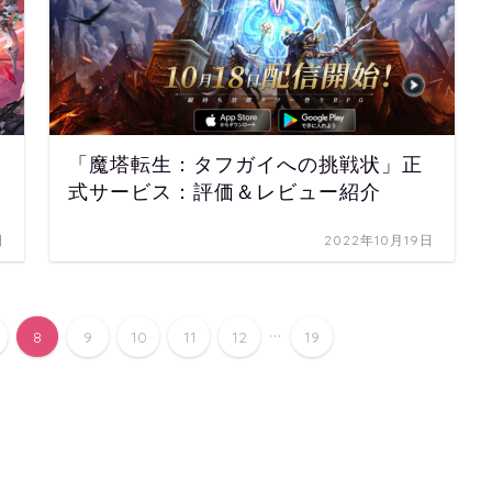
「魔塔転生：タフガイへの挑戦状」正
式サービス：評価＆レビュー紹介
日
2022年10月19日
...
8
9
10
11
12
19