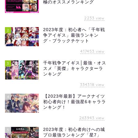
極のオススメランキング
2233
view
2023年度：初心者へ「千年戦
2
争アイギス」最強ランキン
グ・ブラックチケット
417453
view
千年戦争アイギス│最強・オス
3
スメ「英傑」キャラクターラ
ンキング
334318
view
【2023年最新】アークナイツ
4
初心者向け！最強星6キャララ
ンキング！
263943
view
2023年度：初心者向けへの城
5
プロ最強ランキング「星7」