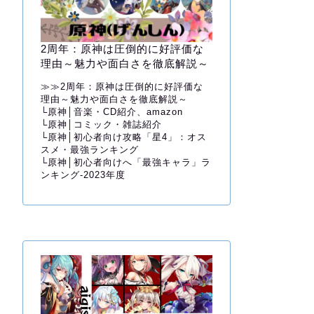
2周年：原神は圧倒的に好評価な
理由～魅力や面白さを徹底解説～
≫≫
2周年：原神は圧倒的に好評価な
理由～魅力や面白さを徹底解説～
└
原神│音楽・CD紹介、amazon
└
原神│コミック・雑誌紹介
└
原神│初心者向け攻略「星4」：オス
スメ・最強ランキング
└
原神│初心者向けへ「最強キャラ」ラ
ンキング-2023年度