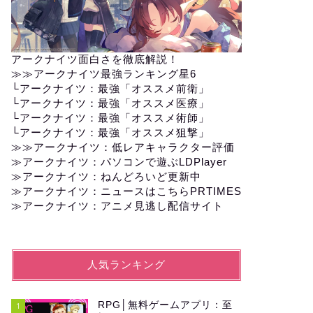
アークナイツ面白さを徹底解説！
≫≫
アークナイツ最強ランキング星6
└
アークナイツ：最強「オススメ前衛」
└
アークナイツ：最強「オススメ医療」
└
アークナイツ：最強「オススメ術師」
└
アークナイツ：最強「オススメ狙撃」
≫≫
アークナイツ：低レアキャラクター評価
≫アークナイツ：パソコンで遊ぶLDPlayer
≫
アークナイツ：ねんどろいど更新中
≫
アークナイツ：ニュースはこちらPRTIMES
≫
アークナイツ：アニメ見逃し配信サイト
人気ランキング
RPG│無料ゲームアプリ：至
1