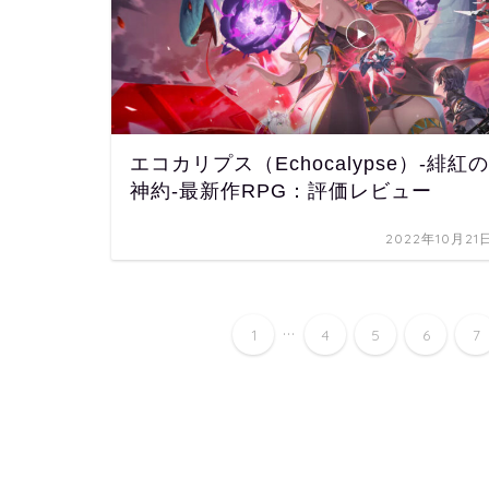
エコカリプス（Echocalypse）-緋紅の
神約-最新作RPG：評価レビュー
2022年10月21
...
1
4
5
6
7