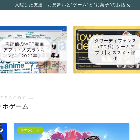
入院した友達：お見舞いと”ゲーム”と”お菓子”のお話
タワーディフェンス
高評価のWEB漫画
（TD系）ゲームア
アプリ：人気ランキ
プリ│オススメ・評
ング「2022年」
価
ATEGORY ―
マホゲーム
スマホゲーム