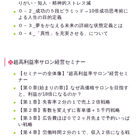
りがい・知人・精神的ストレス減
０－２_成功の５段ピラミッド→10倍成功思考術に
よる人生の目的定義
０－３_夢をかなえる未来の詳細な状態定義とは
０－４_「異性」を充実させる、について
超高利益率サロン経営セミナー
【セミナーの全体像】”超高利益率サロン”経営セミ
ナー
【第０章(始まりの章)】なぜ高価格サロンを目指す
と、利益が18倍になるのか？
【第１章】失客率２分の１で売上２倍戦略
【第２章】客数を変えずに客単価＋５千円戦略
【第３章】広告費ほぼ０で２ヶ月先まで予約いっぱ
い戦略
【第４章】労働時間２分の１で、収入２倍になる戦