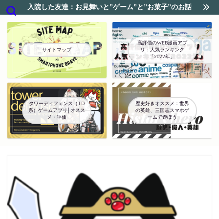
入院した友達：お見舞いと”ゲーム”と”お菓子”のお話
高評価のWEB漫画アプ
サイトマップ
リ：人気ランキング
「2022年」
タワーディフェンス（TD
歴史好きオススメ：世界
系）ゲームアプリ│オスス
の英雄、三国志スマホゲ
メ・評価
ームで遊ぼう