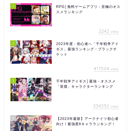
1
RPG│無料ゲームアプリ：至極のオス
スメランキング
2242
view
2
2023年度：初心者へ「千年戦争アイ
ギス」最強ランキング・ブラックチ
ケット
417504
view
3
千年戦争アイギス│最強・オススメ
「英傑」キャラクターランキング
334330
view
4
【2023年最新】アークナイツ初心者
向け！最強星6キャラランキング！