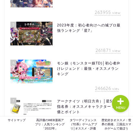
263955
view
ホーム
5
2023年度：初心者向けへの城プロ最
強ランキング「星7」
ゲーム評価
261871
view
ガジェット
6
モン娘（モンスター娘TD)│初心者向
けレジェンド：最強・オススメラン
comic
キング
246626
view
7
アークナイツ（明日方舟）│星5招聘
指名券：オススメキャラクター！評
MENU
価とポイント
サイトマップ
高評価のWEB漫画ア
タワーディフェンス
歴史好きオススメ：世
プリ：人気ランキング
（TD系）ゲームアプ
界の英雄、三国志スマ
217393
view
「2022年」
リ│オススメ・評価
ホゲームで遊ぼう