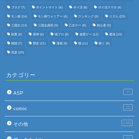
ブログ
(7)
ポイントサイト
(4)
ポイ活
(8)
ポイ活スマホ
(4)
モン娘
(14)
モン娘ウォリアー
(4)
ランキング
(6)
リズム
(23)
三国志
(13)
三国志真戦
(5)
乙女ゲー
(6)
初心者
(5)
副業
(6)
原神
(6)
城プロ
(9)
放置ゲー
(12)
最強
(10)
格闘
(7)
歴史
(21)
漫画
(9)
猫
(11)
稼ぐ
(6)
音楽
(20)
カテゴリー
7
ASP
13
comic
1,462
その他
10