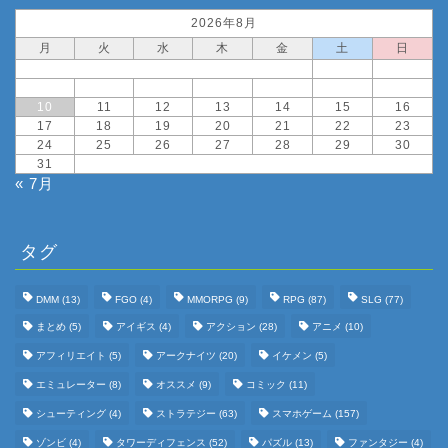
2026年8月
月
火
水
木
金
土
日
1
2
3
4
5
6
7
8
9
10
11
12
13
14
15
16
17
18
19
20
21
22
23
24
25
26
27
28
29
30
31
« 7月
タグ
DMM
(13)
FGO
(4)
MMORPG
(9)
RPG
(87)
SLG
(77)
まとめ
(5)
アイギス
(4)
アクション
(28)
アニメ
(10)
アフィリエイト
(5)
アークナイツ
(20)
イケメン
(5)
エミュレーター
(8)
オススメ
(9)
コミック
(11)
シューティング
(4)
ストラテジー
(63)
スマホゲーム
(157)
ゾンビ
(4)
タワーディフェンス
(52)
パズル
(13)
ファンタジー
(4)