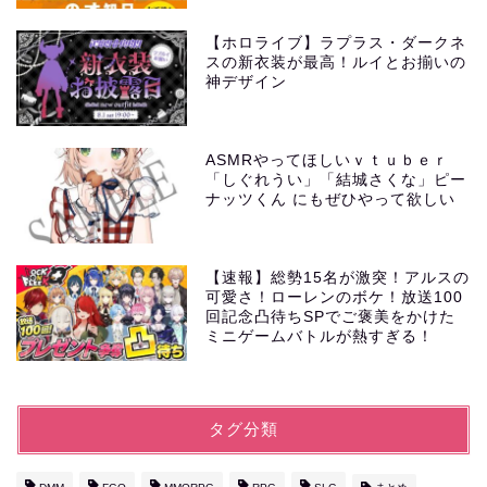
【ホロライブ】ラプラス・ダークネ
スの新衣装が最高！ルイとお揃いの
神デザイン
ASMRやってほしいｖｔｕｂｅｒ
「しぐれうい」「結城さくな」ピー
ナッツくん にもぜひやって欲しい
【速報】総勢15名が激突！アルスの
可愛さ！ローレンのボケ！放送100
回記念凸待ちSPでご褒美をかけた
ミニゲームバトルが熱すぎる！
タグ分類