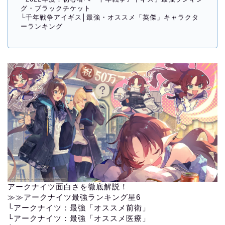
グ・ブラックチケット
└
千年戦争アイギス│最強・オススメ「英傑」キャラクタ
ーランキング
アークナイツ面白さを徹底解説！
≫≫
アークナイツ最強ランキング星6
└
アークナイツ：最強「オススメ前衛」
└
アークナイツ：最強「オススメ医療」