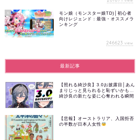
view
6
モン娘（モンスター娘TD)│初心者
向けレジェンド：最強・オススメラ
ンキング
246623
view
最新記事
【照れる綺沙良】3.0お披露目│あん
まりじっと見られると恥ずいかも…
綺沙良の新たな姿に心奪われる瞬間
【悲報】オーストラリア、入国拒否
の半数が日本人女性