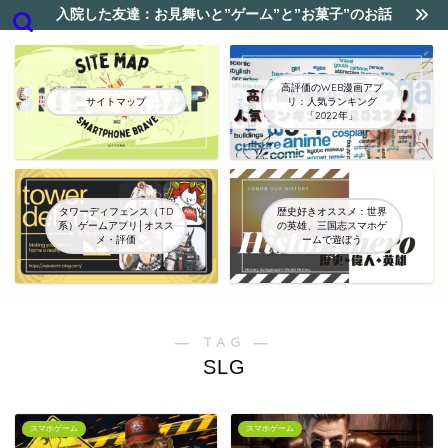
入院した友達：お見舞いと”ゲーム”と”お菓子”のお話
高評価のWEB漫画アプ
サイトマップ
リ：人気ランキング
「2022年」
タワーディフェンス（TD
歴史好きオススメ：世界
系）ゲームアプリ│オスス
の英雄、三国志スマホゲ
メ・評価
ームで遊ぼう
― TAG ―
SLG
スマホゲーム
スマホゲーム