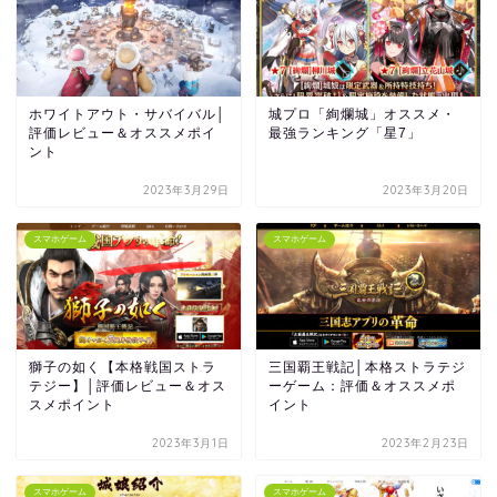
ホワイトアウト・サバイバル│
城プロ「絢爛城」オススメ・
評価レビュー＆オススメポイ
最強ランキング「星7」
ント
2023年3月29日
2023年3月20日
スマホゲーム
スマホゲーム
獅子の如く【本格戦国ストラ
三国覇王戦記│本格ストラテジ
テジー】│評価レビュー＆オス
ーゲーム：評価＆オススメポ
スメポイント
イント
2023年3月1日
2023年2月23日
スマホゲーム
スマホゲーム