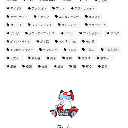
DMM
FGO
MMORPG
RPG
SLG
まとめ
アイギス
アクション
アニメ
アフィリエイト
アークナイツ
イケメン
エミュレーター
オススメ
コミック
シューティング
ストラテジー
スマホゲーム
ゾンビ
タワーディフェンス
パズル
ファンタジー
ブログ
ポイントサイト
ポイ活
ポイ活スマホ
モン娘
モン娘ウォリアー
ランキング
リズム
三国志
三国志真戦
乙女ゲー
初心者
副業
原神
城プロ
放置ゲー
最強
格闘
歴史
漫画
猫
稼ぐ
音楽
ねこ吉