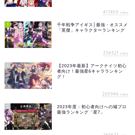
417459
view
3
千年戦争アイギス│最強・オススメ
「英傑」キャラクターランキング
334321
view
4
【2023年最新】アークナイツ初心
者向け！最強星6キャラランキン
グ！
263946
view
5
2023年度：初心者向けへの城プロ
最強ランキング「星7」
261871