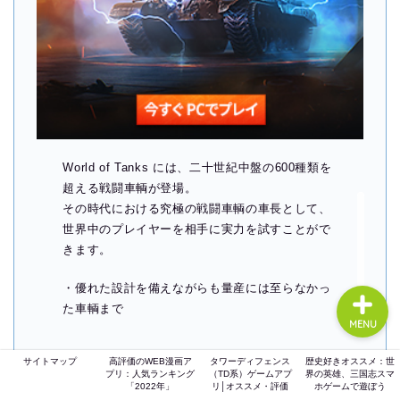
ホーム
ゲーム評価
World of Tanks には、二十世紀中盤の600種類を
ガジェット
超える戦闘車輌が登場。
その時代における究極の戦闘車輌の車長として、
comic
世界中のプレイヤーを相手に実力を試すことがで
きます。
・優れた設計を備えながらも量産には至らなかっ
た車輌まで
MENU
サイトマップ
高評価のWEB漫画ア
タワーディフェンス
歴史好きオススメ：世
プリ：人気ランキング
（TD系）ゲームアプ
界の英雄、三国志スマ
World of Tanks：ちょっと見に
「2022年」
リ│オススメ・評価
ホゲームで遊ぼう
行く