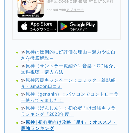
開発元:
COGNOSPHERE PTE. LTD.
無料
posted with
アプリーチ
≫
原神は圧倒的に好評価な理由～魅力や面白
さを徹底解説～
≫
原神（サントラ一覧紹介）音楽・CD紹介、
無料視聴・購入方法
≫
原神応援キャンペーン：コミック・雑誌紹
介・amazon口コミ
≫
原神（genshin）：パソコンでコントローラ
ー使ってみました！
≫
原神（げんしん）：初心者向け最強キャラ
ランキング「2023年度」
≫
原神│初心者向け攻略「星4」：オススメ・
最強ランキング