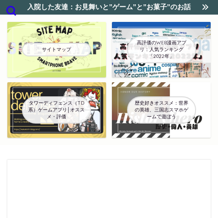
入院した友達：お見舞いと”ゲーム”と”お菓子”のお話
高評価のWEB漫画アプ
サイトマップ
リ：人気ランキング
「2022年」
タワーディフェンス（TD
歴史好きオススメ：世界
系）ゲームアプリ│オスス
の英雄、三国志スマホゲ
メ・評価
ームで遊ぼう