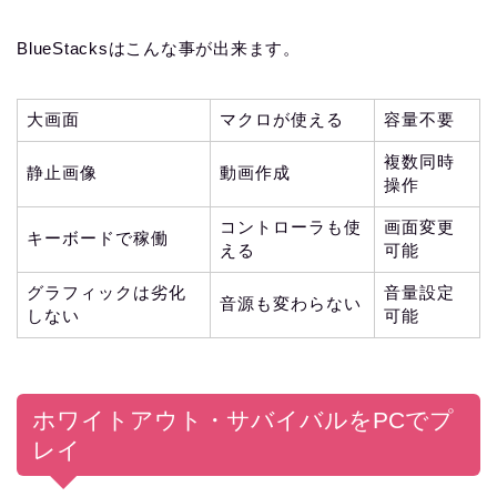
BlueStacksはこんな事が出来ます。
大画面
マクロが使える
容量不要
複数同時
静止画像
動画作成
操作
コントローラも使
画面変更
キーボードで稼働
える
可能
グラフィックは劣化
音量設定
音源も変わらない
しない
可能
ホワイトアウト・サバイバルをPCでプ
レイ