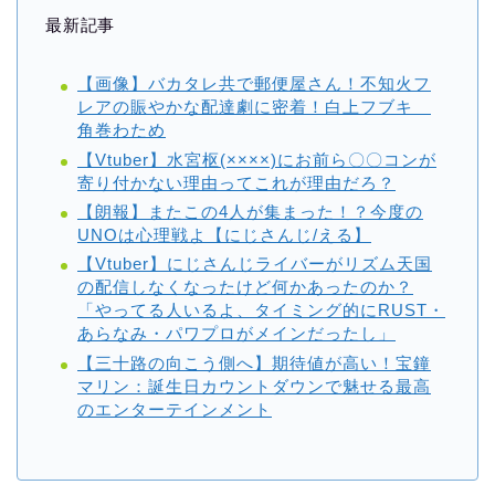
最新記事
【画像】バカタレ共で郵便屋さん！不知火フ
レアの賑やかな配達劇に密着！白上フブキ
角巻わため
【Vtuber】水宮枢(××××)にお前ら〇〇コンが
寄り付かない理由ってこれが理由だろ？
【朗報】またこの4人が集まった！？今度の
UNOは心理戦よ【にじさんじ/える】
【Vtuber】にじさんじライバーがリズム天国
の配信しなくなったけど何かあったのか？
「やってる人いるよ、タイミング的にRUST・
あらなみ・パワプロがメインだったし」
【三十路の向こう側へ】期待値が高い！宝鐘
マリン：誕生日カウントダウンで魅せる最高
のエンターテインメント