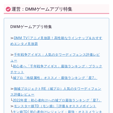
運営：DMMゲームアプリ特集
DMMゲームアプリ特集
≫
DMM TV│アニメ見放題！高性能なラインナップ＆おすす
めエンタメ見放題
≫
千年戦争アイギス：人気のタワーディフェンス評価レビ
ュー
└
初心者へ「千年戦争アイギス」最強ランキング・ブラック
チケット
└
城プロ「地獄属性」オススメ・最強ランキング「星7」
≫
御城プロジェクトRE（城プロ）人気のタワーディフェン
ス評価レビュー
└
2022年度：初心者向けへの城プロ最強ランキング「星7」
≫
モンスター娘TD（モン娘）│評価＆オススメポイント
└
モン娘TD│初心者向けレジェンド：最強・オススメランキ