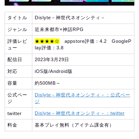
タイトル
Dislyte－神世代ネオンシティ－
ジャンル
近未来都市×神話RPG
評価レビ
★★★★☆
appstore評価：4.2 GoogleP
ュー
lay評価：3.8
配信日
2023年3月29日
対応
iOS版/Android版
容量
約500MB～
公式ペー
Dislyte－神世代ネオンシティ－：公式ペー
ジ
ジ
Dislyte－神世代ネオンシティ－：twitter
twitter
料金
基本プレイ無料（アイテム課金有）