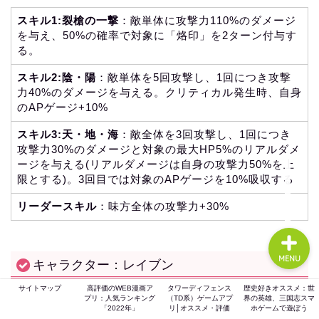
スキル1:裂槍の一撃
：敵単体に攻撃力110%のダメージ
を与え、50%の確率で対象に「烙印」を2ターン付与す
る。
ホーム
スキル2:陰・陽
：敵単体を5回攻撃し、1回につき攻撃
力40%のダメージを与える。クリティカル発生時、自身
ゲーム評価
のAPゲージ+10%
スキル3:天・地・海
：敵全体を3回攻撃し、1回につき
ガジェット
攻撃力30%のダメージと対象の最大HP5%のリアルダメ
ージを与える(リアルダメージは自身の攻撃力50%を上
comic
限とする)。3回目では対象のAPゲージを10%吸収する
リーダースキル
：味方全体の攻撃力+30%
MENU
キャラクター：レイブン
サイトマップ
高評価のWEB漫画ア
タワーディフェンス
歴史好きオススメ：世
プリ：人気ランキング
（TD系）ゲームアプ
界の英雄、三国志スマ
「2022年」
リ│オススメ・評価
ホゲームで遊ぼう