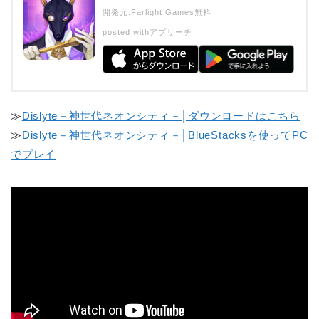
開発元:
Farlight Games
無料
posted with
アプリーチ
≫
Dislyte－神世代ネオンシティ－│ダウンロードはこちら
≫
Dislyte－神世代ネオンシティ－│BlueStacksを使ってPC
でプレイ