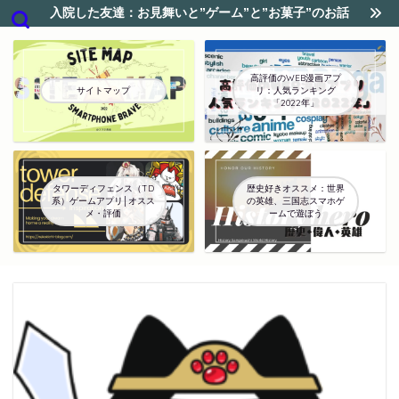
入院した友達：お見舞いと”ゲーム”と”お菓子”のお話
高評価のWEB漫画アプ
サイトマップ
リ：人気ランキング
「2022年」
タワーディフェンス（TD
歴史好きオススメ：世界
系）ゲームアプリ│オスス
の英雄、三国志スマホゲ
メ・評価
ームで遊ぼう