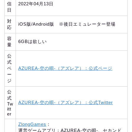
信
2022年04月13日
日
対
iOS版/Android版 ※後日エミュレーター登場
応
容
6GBは欲しい
量
公
式
ペ
AZUREA-空の唄-（アズレア）：公式ページ
ー
ジ
公
式
AZUREA-空の唄-（アズレア）：公式Twitter
Tw
itt
er
ZlongGames
：
運営ゲームアプリ：AZUREA-空の唄-、セカンド