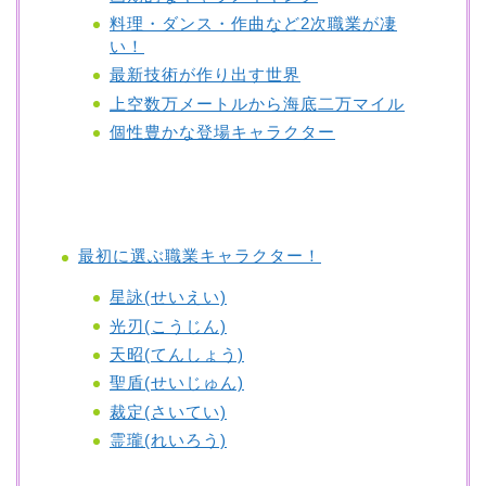
料理・ダンス・作曲など2次職業が凄
い！
最新技術が作り出す世界
上空数万メートルから海底二万マイル
個性豊かな登場キャラクター
最初に選ぶ職業キャラクター！
星詠(せいえい)
光刃(こうじん)
天昭(てんしょう)
聖盾(せいじゅん)
裁定(さいてい)
霊瓏(れいろう)