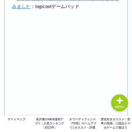
みました
：logicoolゲームパッド
ホーム
ゲーム評価
ガジェット
comic
MENU
サイトマップ
高評価のWEB漫画ア
タワーディフェンス
歴史好きオススメ：世
プリ：人気ランキング
（TD系）ゲームアプ
界の英雄、三国志スマ
「2022年」
リ│オススメ・評価
ホゲームで遊ぼう