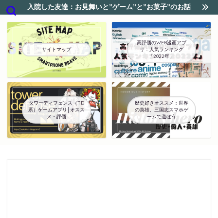
入院した友達：お見舞いと”ゲーム”と”お菓子”のお話
高評価のWEB漫画アプ
サイトマップ
リ：人気ランキング
「2022年」
タワーディフェンス（TD
歴史好きオススメ：世界
系）ゲームアプリ│オスス
の英雄、三国志スマホゲ
メ・評価
ームで遊ぼう