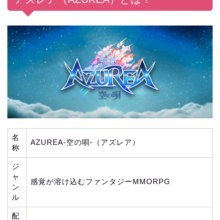
名
AZUREA-空の唄-（アズレア）
称
ジ
ャ
感覚が溶け込むファンタジーMMORPG
ン
ル
配