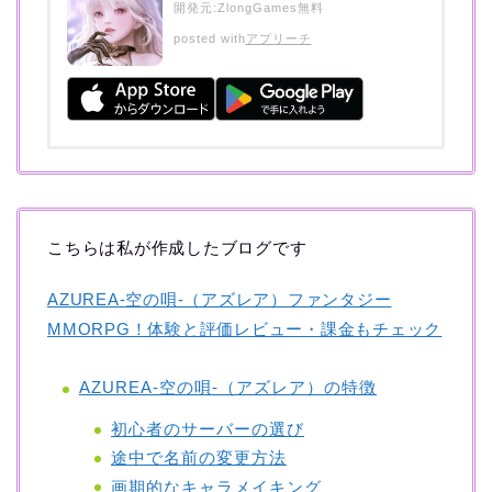
開発元:
ZlongGames
無料
posted with
アプリーチ
こちらは私が作成したブログです
AZUREA-空の唄-（アズレア）ファンタジー
MMORPG！体験と評価レビュー・課金もチェック
AZUREA-空の唄-（アズレア）の特徴
初心者のサーバーの選び
途中で名前の変更方法
画期的なキャラメイキング