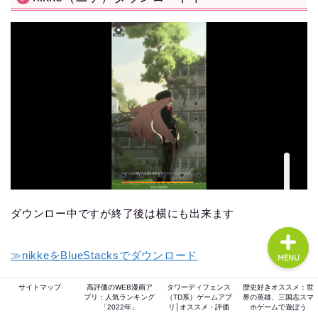
ホーム
ゲーム評価
ガジェット
comic
ダウンロー中ですが終了後は横にも出来ます
≫nikkeをBlueStacksでダウンロード
MENU
サイトマップ
高評価のWEB漫画ア
タワーディフェンス
歴史好きオススメ：世
BlueStacks（ブルースタックス）にはすでに簡単なマクロ
プリ：人気ランキング
（TD系）ゲームアプ
界の英雄、三国志スマ
「2022年」
リ│オススメ・評価
ホゲームで遊ぼう
コマンドが入っており、後で変更も可能になっております