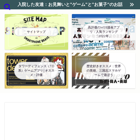
入院した友達：お見舞いと”ゲーム”と”お菓子”のお話
高評価のWEB漫画アプ
サイトマップ
リ：人気ランキング
「2022年」
タワーディフェンス（TD
歴史好きオススメ：世界
系）ゲームアプリ│オスス
の英雄、三国志スマホゲ
メ・評価
ームで遊ぼう