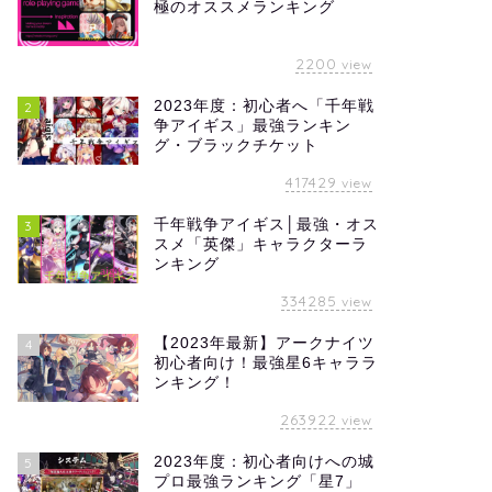
極のオススメランキング
2200
view
2023年度：初心者へ「千年戦
2
争アイギス」最強ランキン
グ・ブラックチケット
417429
view
千年戦争アイギス│最強・オス
3
スメ「英傑」キャラクターラ
ンキング
334285
view
【2023年最新】アークナイツ
4
初心者向け！最強星6キャララ
ンキング！
263922
view
2023年度：初心者向けへの城
5
プロ最強ランキング「星7」