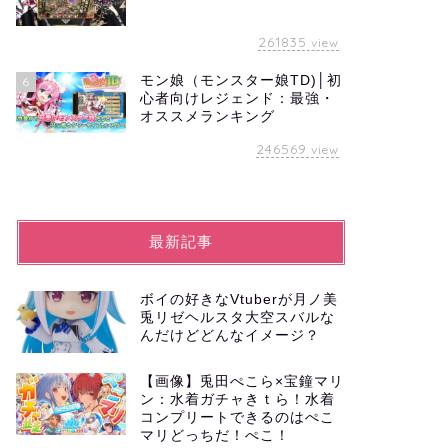
261835
view
モン娘（モンスター娘TD)│初
6
心者向けレジェンド：最強・
オススメランキング
246569
view
最新記事
ボイの好きなVtuberが月ノ美
兎リゼヘルスタ大空スバルな
んだけどどんなイメージ？
【画像】兎田ぺこら×宝鐘マリ
ン：水着ガチャきｔら！水着
コンプリートできるのはぺこ
マリどっちだ！ぺこ！