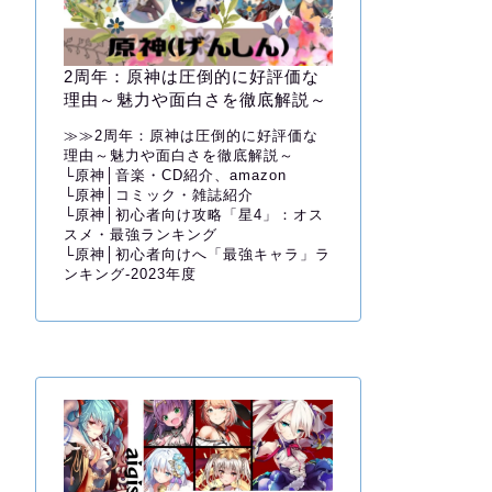
2周年：原神は圧倒的に好評価な
理由～魅力や面白さを徹底解説～
≫≫
2周年：原神は圧倒的に好評価な
理由～魅力や面白さを徹底解説～
└
原神│音楽・CD紹介、amazon
└
原神│コミック・雑誌紹介
└
原神│初心者向け攻略「星4」：オス
スメ・最強ランキング
└
原神│初心者向けへ「最強キャラ」ラ
ンキング-2023年度