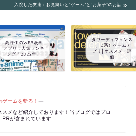
入院した友達：お見舞いと”ゲーム”と”お菓子”のお話
タワーディフェンス
高評価のWEB漫画
（TD系）ゲームア
アプリ：人気ランキ
プリ│オススメ・評
ング「2022年」
価
ホゲームを斬る！
―
ススメなど紹介しております！当ブログではプロ
・PRが含まれています