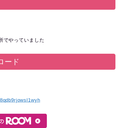
う所でやっていました
ロード
8qdb9rjowsl1wyh