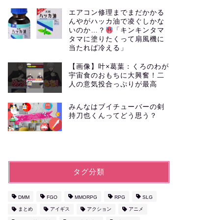
エアコン修理までまだかかる
んやがハッカ油で凌ぐしかな
いのか…？
「キンキンタマ
タマに塗りたくって扇風機に
当たれば冷える」
【画像】叶×葛葉：くろのわが
宇宙食のおもちに大興奮！二
人の意気投合っぷりが最高
みんなはブイチューバーの剣
持刀也くんってどう思う？
タグ分類
DMM
FGO
MMORPG
RPG
SLG
まとめ
アイギス
アクション
アニメ