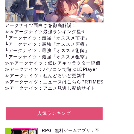
アークナイツ面白さを徹底解説！
≫≫
アークナイツ最強ランキング星6
└
アークナイツ：最強「オススメ前衛」
└
アークナイツ：最強「オススメ医療」
└
アークナイツ：最強「オススメ術師」
└
アークナイツ：最強「オススメ狙撃」
≫≫
アークナイツ：低レアキャラクター評価
≫アークナイツ：パソコンで遊ぶLDPlayer
≫
アークナイツ：ねんどろいど更新中
≫
アークナイツ：ニュースはこちらPRTIMES
≫
アークナイツ：アニメ見逃し配信サイト
人気ランキング
RPG│無料ゲームアプリ：至
1