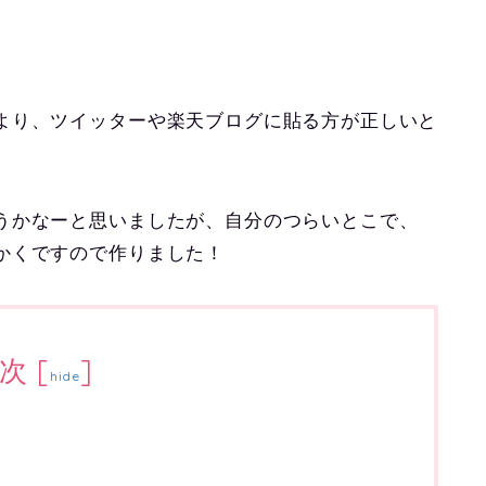
より、ツイッターや楽天ブログに貼る方が正しいと
うかなーと思いましたが、自分のつらいとこで、
かくですので作りました！
次
[
]
hide
ド