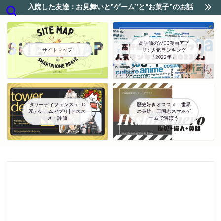
入院した友達：お見舞いと”ゲーム”と”お菓子”のお話
高評価のWEB漫画アプ
サイトマップ
リ：人気ランキング
「2022年」
タワーディフェンス（TD
歴史好きオススメ：世界
系）ゲームアプリ│オスス
の英雄、三国志スマホゲ
メ・評価
ームで遊ぼう