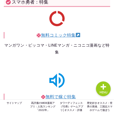
スマホ勇者：特集
ホーム
ゲーム評価
無料コミック特集
マンガワン・ピッコマ・LINEマンガ・ニコニコ漫画など特
ガジェット
集
comic
MENU
無料で稼ぐ特集
サイトマップ
高評価のWEB漫画ア
タワーディフェンス
歴史好きオススメ：世
ポイ活：モッピー・ハピタス・ポイントインカムなど特集
プリ：人気ランキング
（TD系）ゲームアプ
界の英雄、三国志スマ
「2022年」
リ│オススメ・評価
ホゲームで遊ぼう