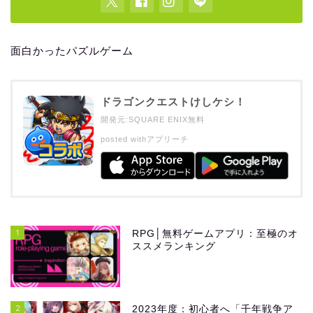
面白かったパズルゲーム
ドラゴンクエストけしケシ！
開発元:
SQUARE ENIX
無料
posted with
アプリーチ
1
RPG│無料ゲームアプリ：至極のオ
ススメランキング
2
2023年度：初心者へ「千年戦争ア