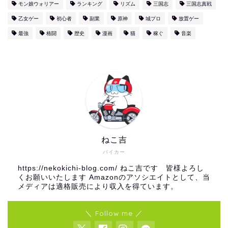
モン娘ウォリアー
ランキング
リズム
三国志
三国志真戦
乙女ゲー
初心者
副業
原神
城プロ
放置ゲー
最強
格闘
歴史
漫画
猫
稼ぐ
音楽
ねこ吉
バイカー
https://nekokichi-blog.com/ ねこ吉です 皆様よろし
くお願いいたします Amazonのアソシエイトとして、当
メディアは適格販売により収入を得ています。
＼ Follow me ／