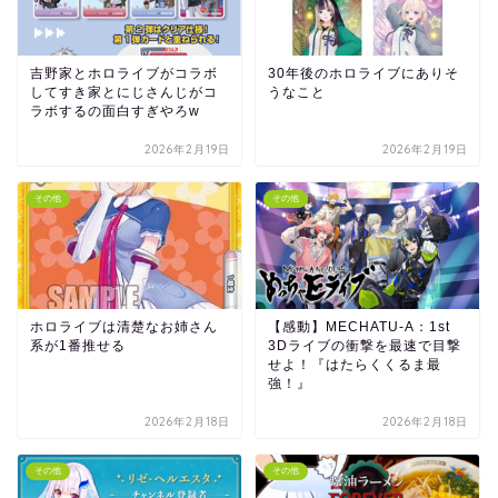
吉野家とホロライブがコラボ
30年後のホロライブにありそ
してすき家とにじさんじがコ
うなこと
ラボするの面白すぎやろw
2026年2月19日
2026年2月19日
その他
その他
ホロライブは清楚なお姉さん
【感動】MECHATU-A：1st
系が1番推せる
3Dライブの衝撃を最速で目撃
せよ！『はたらくくるま最
強！』
2026年2月18日
2026年2月18日
その他
その他