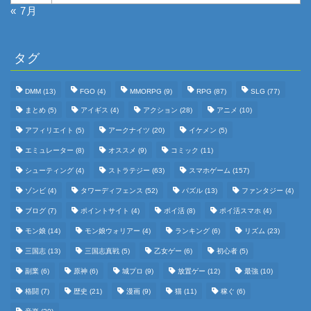
« 7月
タグ
DMM
(13)
FGO
(4)
MMORPG
(9)
RPG
(87)
SLG
(77)
まとめ
(5)
アイギス
(4)
アクション
(28)
アニメ
(10)
アフィリエイト
(5)
アークナイツ
(20)
イケメン
(5)
エミュレーター
(8)
オススメ
(9)
コミック
(11)
シューティング
(4)
ストラテジー
(63)
スマホゲーム
(157)
ゾンビ
(4)
タワーディフェンス
(52)
パズル
(13)
ファンタジー
(4)
ブログ
(7)
ポイントサイト
(4)
ポイ活
(8)
ポイ活スマホ
(4)
モン娘
(14)
モン娘ウォリアー
(4)
ランキング
(6)
リズム
(23)
三国志
(13)
三国志真戦
(5)
乙女ゲー
(6)
初心者
(5)
副業
(6)
原神
(6)
城プロ
(9)
放置ゲー
(12)
最強
(10)
格闘
(7)
歴史
(21)
漫画
(9)
猫
(11)
稼ぐ
(6)