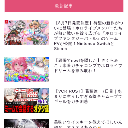
最新記事
【8月7日発売決定】待望の新作がつ
いに登場！ホロライブメンバーたち
が熱い戦いを繰り広げる『ホロライ
ブファンタジーバトル』のゲーム
PVが公開！Nintendo Switchと
Steam
【頑張てnoelを隠した】さくらみ
こ：水着ガチャコンプでホロライブ
ドリームを掴み取れ！
【VCR RUST】葛葉達：7日目｜あ
まりに生々しすぎる陰キャムーブで
ギャルをガチ困惑
美味いウイスキーを教えてほしいん
やが、オススメあるか