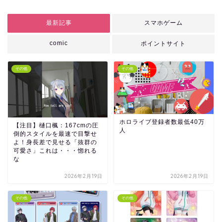
最新記事
スマホゲーム
comic
ポイントサイト
その他
その他
ホロライブ登録者数最低40万
【注目】樋口楓：167cmの圧
人
倒的スタイルを最速で目撃せ
よ！身長差で見せる「抜群の
可愛さ」これは・・・惚れる
な
2026年2月19日
2026年2月19日
その他
その他