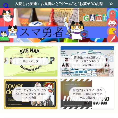
入院した友達：お見舞いと”ゲーム”と”お菓子”のお話
高評価のWEB漫画アプ
サイトマップ
リ：人気ランキング
「2022年」
タワーディフェンス（TD
歴史好きオススメ：世界
系）ゲームアプリ│オスス
の英雄、三国志スマホゲ
メ・評価
ームで遊ぼう