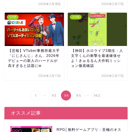
2026年2月18日
2026年2月17日
その他
その他
【悲報】VTuber事務所最大手
【神回】ホロライブ3期生：人
「にじさんじ」さん、2026年
文字くんの衝撃を最速確保せ
デビューの新人のハードルが
よ！きゅるるん大作戦ミッシ
高すぎると話題にw
ョン徹底確認
2026年2月17日
2026年2月17日
...
...
1
93
94
95
140
オススメ記事
RPG│無料ゲームアプリ：至極のオス