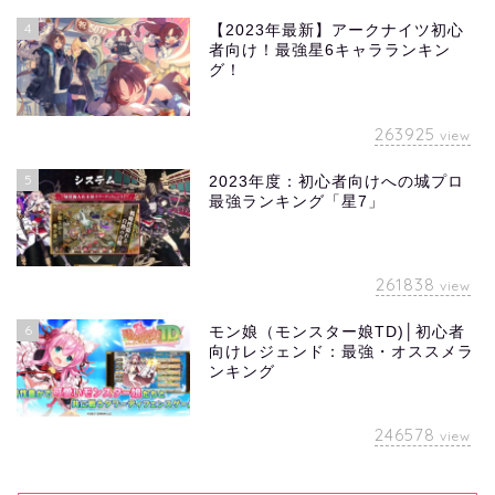
4
【2023年最新】アークナイツ初心
者向け！最強星6キャラランキン
グ！
263925
view
5
2023年度：初心者向けへの城プロ
最強ランキング「星7」
261838
view
6
モン娘（モンスター娘TD)│初心者
向けレジェンド：最強・オススメラ
ンキング
246578
view