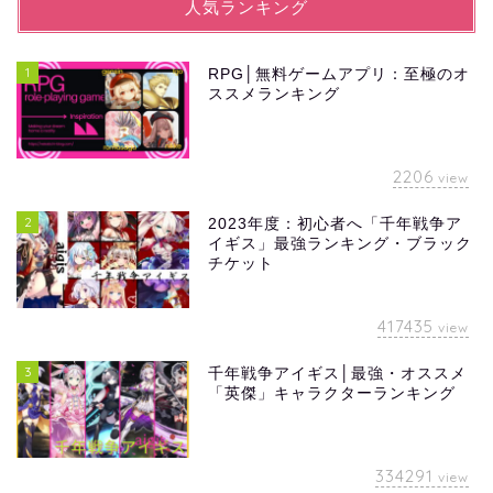
人気ランキング
1
RPG│無料ゲームアプリ：至極のオ
ススメランキング
2206
view
2
2023年度：初心者へ「千年戦争ア
イギス」最強ランキング・ブラック
チケット
417435
view
3
千年戦争アイギス│最強・オススメ
「英傑」キャラクターランキング
334291
view