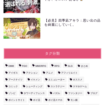
【必見】四季凪アキラ：思い出の品
を綺麗にしていく。
タグ分類
DMM
FGO
MMORPG
RPG
SLG
まとめ
アイギス
アクション
アニメ
アフィリエイト
アークナイツ
イケメン
エミュレーター
オススメ
コミック
シューティング
ストラテジー
スマホゲーム
ゾンビ
タワーディフェンス
パズル
ファンタジー
ブログ
ポイントサイト
ポイ活
ポイ活スマホ
モン娘