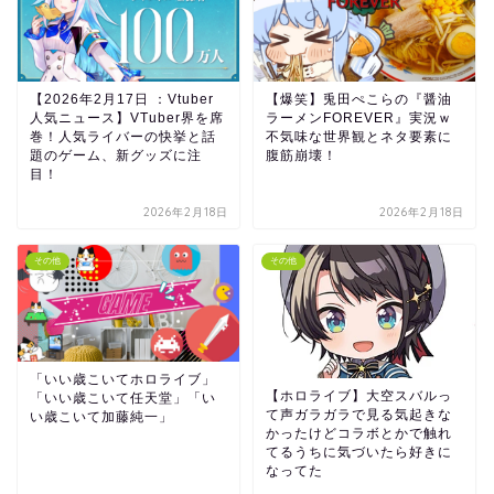
【2026年2月17日 ：Vtuber
【爆笑】兎田ぺこらの『醤油
人気ニュース】VTuber界を席
ラーメンFOREVER』実況ｗ
巻！人気ライバーの快挙と話
不気味な世界観とネタ要素に
題のゲーム、新グッズに注
腹筋崩壊！
目！
2026年2月18日
2026年2月18日
その他
その他
「いい歳こいてホロライブ」
【ホロライブ】大空スバルっ
「いい歳こいて任天堂」「い
て声ガラガラで見る気起きな
い歳こいて加藤純一」
かったけどコラボとかで触れ
てるうちに気づいたら好きに
なってた